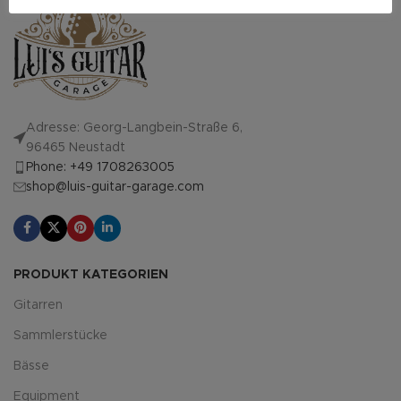
Adresse: Georg-Langbein-Straße 6,
96465 Neustadt
Phone: +49 1708263005
shop@luis-guitar-garage.com
PRODUKT KATEGORIEN
Gitarren
Sammlerstücke
Bässe
Equipment