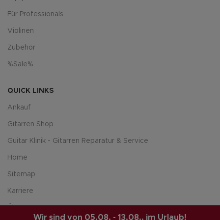
Für Professionals
Violinen
Zubehör
%Sale%
QUICK LINKS
Ankauf
Gitarren Shop
Guitar Klinik - Gitarren Reparatur & Service
Home
Sitemap
Karriere
Über uns
Wir sind von 05.08. - 13.08.. im Urlaub!