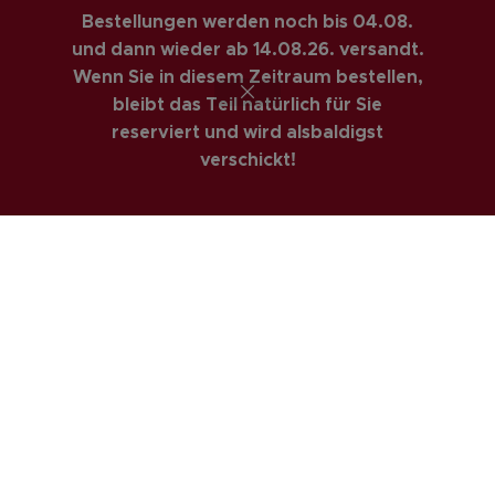
Bestellungen werden noch bis 04.08.
RECHTLICHES
und dann wieder ab 14.08.26. versandt.
AGBs
Wenn Sie in diesem Zeitraum bestellen,
bleibt das Teil natürlich für Sie
Impressum
reserviert und wird alsbaldigst
Datenschutzerklärung
verschickt!
Privatsphäre & Datenschutz
Widerrufsrecht
Versandarten
Zahlungsarte
COSTUMER SERVICE
Anfahrt
Kontakt
Mein Konto