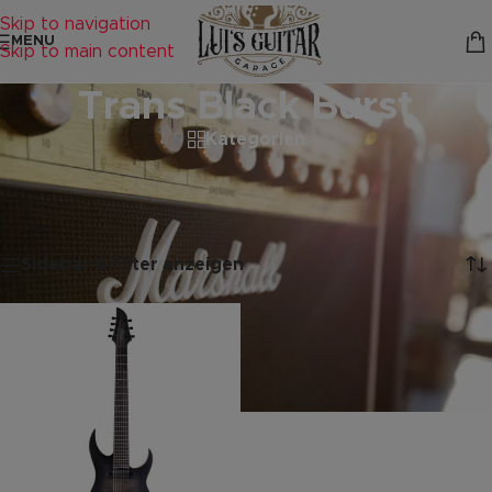
Skip to navigation
MENU
Skip to main content
Trans Black Burst
Kategorien
Startseite
/
Produkte verschlagwortet mit „Trans Black Burst“
Einzelnes Ergebnis wird angezeigt
Sidebar & Filter anzeigen