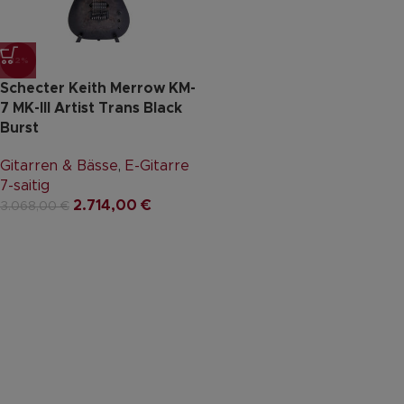
-12%
Schecter Keith Merrow KM-
7 MK-III Artist Trans Black
Burst
Gitarren & Bässe
,
E-Gitarre
7-saitig
2.714,00
€
3.068,00
€