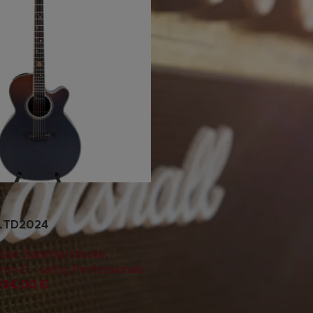
 LTD2024
ässe
,
Sammlerstücke
,
en 6 - saitig
,
Professionals
934,00
€