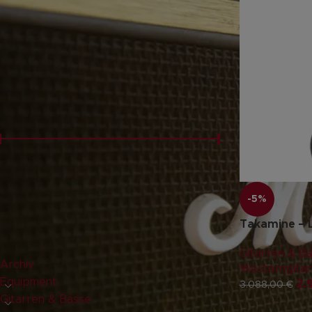
FILTERN NACH
Neu
(1)
PREISFILTER
Preis:
2.930 €
—
2.940 €
FILTER
-5%
Takamine –
PRODUKT-KATEGORIEN
Gitarren & B
Archiv
Westerngitarr
Equipment
2.
3.088,00
€
Gitarren & Bässe