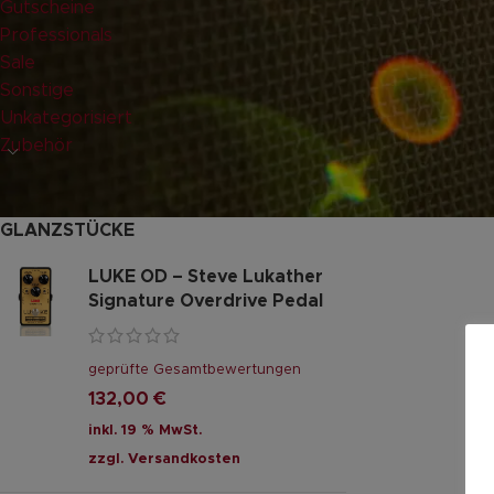
Gutscheine
Professionals
Sale
Sonstige
Unkategorisiert
Zubehör
GLANZSTÜCKE
LUKE OD – Steve Lukather
Signature Overdrive Pedal
geprüfte Gesamtbewertungen
132,00
€
inkl. 19 % MwSt.
zzgl.
Versandkosten