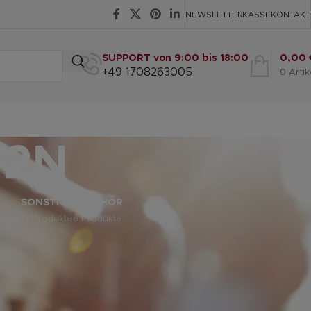
NEWSLETTER
KASSE
KONTAKT
SUPPORT von 9:00 bis 18:00
0,00
+49 1708263005
0
Artik
-2N
SONSTIGE
ZUBEHÖR
dukte
12 Produkte
6 Produkte
eige
9
12
18
24