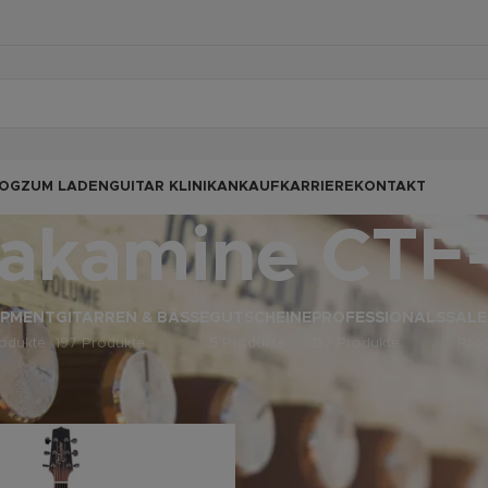
OG
ZUM LADEN
GUITAR KLINIK
ANKAUF
KARRIERE
KONTAKT
akamine CTF
IPMENT
GITARREN & BÄSSE
GUTSCHEINE
PROFESSIONALS
SALE
odukte
197 Produkte
5 Produkte
132 Produkte
3 Pro
odukte verschlagwortet mit „Takamine CTF-2N“
Anz