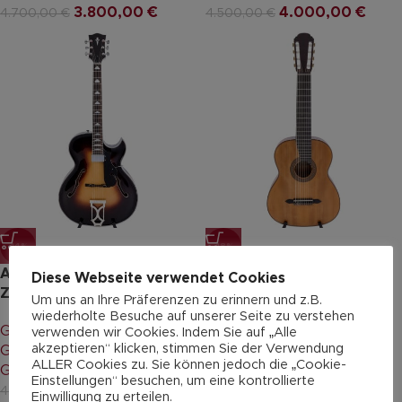
3.800,00
€
4.000,00
€
4.700,00
€
4.500,00
€
-14%
-18%
Anton Sandner “ Attila
Anton Sandner 8-saitige
Diese Webseite verwendet Cookies
Zoller AZ10”
Konzertgitarre L8/24-1
Um uns an Ihre Präferenzen zu erinnern und z.B.
wiederholte Besuche auf unserer Seite zu verstehen
Gitarren & Bässe
,
Archtop
Gitarren & Bässe
,
verwenden wir Cookies. Indem Sie auf „Alle
akzeptieren“ klicken, stimmen Sie der Verwendung
Gitarre 6-saitig
,
Jazz-
Konzertgitarre 8-saitig
,
ALLER Cookies zu. Sie können jedoch die „Cookie-
Gitarre
,
Professionals
Professionals
Einstellungen“ besuchen, um eine kontrollierte
3.600,00
€
2.350,00
€
4.200,00
€
2.882,00
€
Einwilligung zu erteilen.