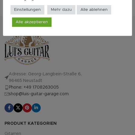
Einstellungen
Mehr dazu
Alle ablehnen
Alle akzeptieren
Adresse: Georg-Langbein-Straße 6,
96465 Neustadt
Phone: +49 1708263005
shop@luis-guitar-garage.com
PRODUKT KATEGORIEN
Gitarren