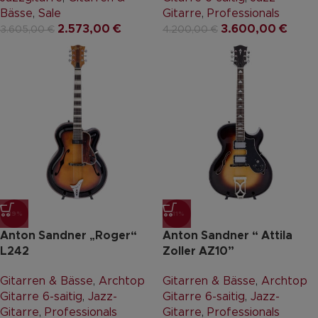
Bässe
,
Sale
Gitarre
,
Professionals
2.573,00
€
3.600,00
€
3.605,00
€
4.200,00
€
-19%
-11%
Anton Sandner „Roger“
Anton Sandner “ Attila
L242
Zoller AZ10”
Gitarren & Bässe
,
Archtop
Gitarren & Bässe
,
Archtop
Gitarre 6-saitig
,
Jazz-
Gitarre 6-saitig
,
Jazz-
Gitarre
,
Professionals
Gitarre
,
Professionals