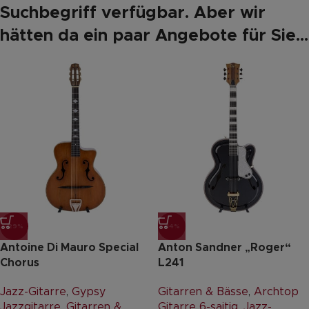
Suchbegriff verfügbar. Aber wir
hätten da ein paar Angebote für Sie...
-29%
-14%
Antoine Di Mauro Special
Anton Sandner „Roger“
Chorus
L241
Jazz-Gitarre
,
Gypsy
Gitarren & Bässe
,
Archtop
Jazzgitarre
,
Gitarren &
Gitarre 6-saitig
,
Jazz-