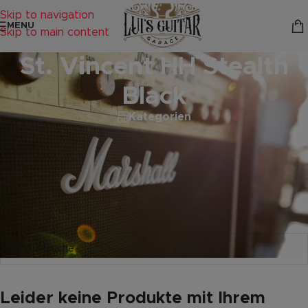
Skip to navigation
MENU
Skip to main content
St. Vincent HH Stealth
Black
Kategorien
Startseite
/
Produkte verschlagwortet mit „St. Vincent HH Stealth
Black“
Es wurden keine Produkte gefunden, die deiner Auswahl
entsprechen.
Leider keine Produkte mit Ihrem