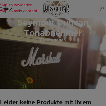
Skip to navigation
MENU
Skip to main content
Seymour Duncan
Tonabnehmer
Kategorien
Startseite
/
Produkte verschlagwortet mit „Seymour Duncan
Tonabnehmer“
Es wurden keine Produkte gefunden, die deiner Auswahl
entsprechen.
Leider keine Produkte mit Ihrem