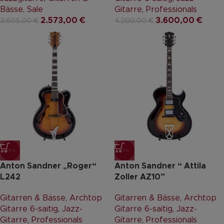
Bässe
,
Sale
Gitarre
,
Professionals
2.573,00
€
3.600,00
€
3.605,00
€
4.200,00
€
-19%
-11%
Anton Sandner „Roger“
Anton Sandner “ Attila
L242
Zoller AZ10”
Gitarren & Bässe
,
Archtop
Gitarren & Bässe
,
Archtop
Gitarre 6-saitig
,
Jazz-
Gitarre 6-saitig
,
Jazz-
Gitarre
,
Professionals
Gitarre
,
Professionals