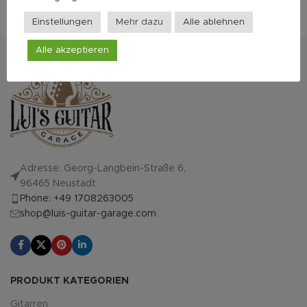
Einstellungen
Mehr dazu
Alle ablehnen
Alle akzeptieren
Adresse: Georg-Langbein-Straße 6,
96465 Neustadt
Phone: +49 1708263005
shop@luis-guitar-garage.com
PRODUKT KATEGORIEN
Gitarren