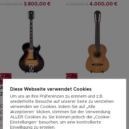
3.800,00
€
4.000,00
€
4.700,00
€
4.500,00
€
-14%
-18%
Anton Sandner “ Attila
Anton Sandner 8-saitige
Diese Webseite verwendet Cookies
Zoller AZ10”
Konzertgitarre L8/24-1
Um uns an Ihre Präferenzen zu erinnern und z.B.
wiederholte Besuche auf unserer Seite zu verstehen
Gitarren & Bässe
,
Archtop
Gitarren & Bässe
,
verwenden wir Cookies. Indem Sie auf „Alle
akzeptieren“ klicken, stimmen Sie der Verwendung
Gitarre 6-saitig
,
Jazz-
Konzertgitarre 8-saitig
,
ALLER Cookies zu. Sie können jedoch die „Cookie-
Gitarre
,
Professionals
Professionals
Einstellungen“ besuchen, um eine kontrollierte
3.600,00
€
2.350,00
€
4.200,00
€
2.882,00
€
Einwilligung zu erteilen.