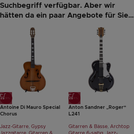
Suchbegriff verfügbar. Aber wir
hätten da ein paar Angebote für Sie...
-29%
-14%
Antoine Di Mauro Special
Anton Sandner „Roger“
Chorus
L241
Jazz-Gitarre
,
Gypsy
Gitarren & Bässe
,
Archtop
Jazzgitarre
,
Gitarren &
Gitarre 6-saitig
,
Jazz-