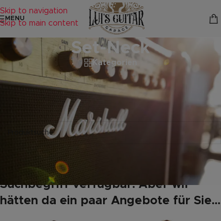
Skip to navigation
MENU
Skip to main content
Set-Neck
Kategorien
Startseite
/
Produkte verschlagwortet mit „Set-Neck“
Es wurden keine Produkte gefunden, die deiner Auswahl
entsprechen.
Leider keine Produkte mit Ihrem
Suchbegriff verfügbar. Aber wir
hätten da ein paar Angebote für Sie...