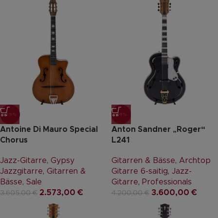
-29%
-14%
Antoine Di Mauro Special
Anton Sandner „Roger“
Chorus
L241
Jazz-Gitarre
,
Gypsy
Gitarren & Bässe
,
Archtop
Jazzgitarre
,
Gitarren &
Gitarre 6-saitig
,
Jazz-
Bässe
,
Sale
Gitarre
,
Professionals
2.573,00
€
3.600,00
€
3.605,00
€
4.200,00
€