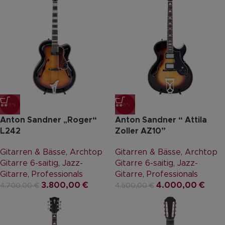
-19%
-11%
Anton Sandner „Roger“
Anton Sandner “ Attila
L242
Zoller AZ10”
Gitarren & Bässe
,
Archtop
Gitarren & Bässe
,
Archtop
Gitarre 6-saitig
,
Jazz-
Gitarre 6-saitig
,
Jazz-
Gitarre
,
Professionals
Gitarre
,
Professionals
3.800,00
€
4.000,00
€
4.700,00
€
4.500,00
€