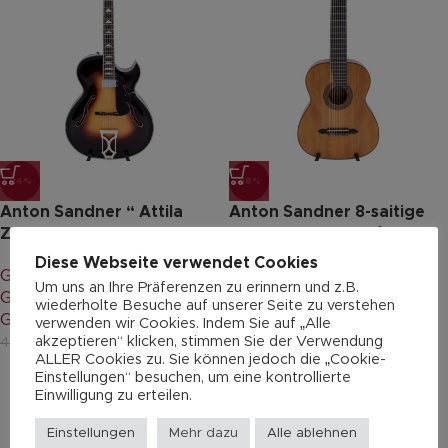
-14%
-18%
Anton Sandner “ Attila
Anton Sandner 8-saitige
Zoller AZ10”
Konzertgitarre L8/24-1
Titus Vollmer
Harr
Diese Webseite verwendet Cookies
vor 1 Jahr
vor 2
Gitarren & Bässe
,
Archtop
Gitarren & Bässe
,
Um uns an Ihre Präferenzen zu erinnern und z.B.
Gitarre 6-saitig
,
Jazz-
Konzertgitarre 8-saitig
,
wiederholte Besuche auf unserer Seite zu verstehen
Gitarre
,
Professionals
Professionals
verwenden wir Cookies. Indem Sie auf „Alle
Feinste deutsche Vintage Jazz-Gitarre
Ich hatte ein 
akzeptieren“ klicken, stimmen Sie der Verwendung
3.600,00
€
2.350,00
€
4.200,00
€
2.882,00
€
via Internet gekauft. Absolut fairer Preis,
Tonabnehmer 
ALLER Cookies zu. Sie können jedoch die „Cookie-
schnelle Kommunikation, zuverlässiger
Serie. Lui's ha
Einstellungen“ besuchen, um eine kontrollierte
Versand. Und das Beste: das
Fachgerecht u
Einwilligung zu erteilen.
Instrument wurde vor dem Verkauf neu
ausgeführt.
Weiterlesen
Weiterlesen
bundiert, ein Schlagbrett angefertigt
Klasse Service
und alles sehr aufwändig und exakt
Einstellungen
Mehr dazu
Alle ablehnen
kann diesen L