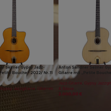
er Selmer Gypsy Jazz-
Anton Sandner Selmer Gy
„Petite Bouche“ 2022/ Nr.11
Gitarre mit „Petite Bouch
Jazz-Gitarre
,
Gypsy Jazzgi
Gypsy Jazzgitarre
,
Gitarren
& Bässe
2.000,00
€