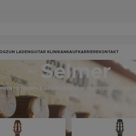
OG
ZUM LADEN
GUITAR KLINIK
ANKAUF
KARRIERE
KONTAKT
Selmer
IPMENT
GITARREN & BÄSSE
GUTSCHEINE
PROFESSIONALS
SALE
odukte
197 Produkte
5 Produkte
132 Produkte
3 Pro
odukte verschlagwortet mit „Selmer“
Anz