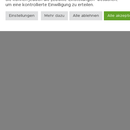
Gypsy Jazzgitarre
,
Gitarren
Jazz-Gitarre
,
Gypsy Jazzgi
um eine kontrollierte Einwilligung zu erteilen.
& Bässe
500,00
€
2.500,00
€
Einstellungen
Mehr dazu
Alle ablehnen
Alle akzept
2.729,00
€