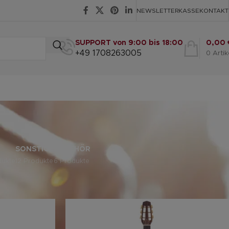
NEWSLETTER
KASSE
KONTAKT
SUPPORT von 9:00 bis 18:00
0,00
+49 1708263005
0
Artik
SONSTIGE
ZUBEHÖR
dukte
12 Produkte
6 Produkte
eige
9
12
18
24