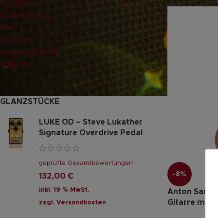
Gutscheine
Professionals
Sale
Sonstige
Unkategorisiert
Zubehör
GLANZSTÜCKE
LUKE OD – Steve Lukather
Signature Overdrive Pedal
geprüfte Gesamtbewertungen
-8%
132,00
€
inkl. 19 % MwSt.
Anton Sandn
Gitarre mit 
zzgl.
Versandkosten