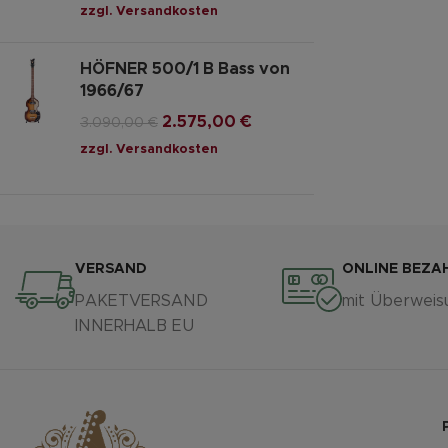
zzgl.
Versandkosten
HÖFNER 500/1 B Bass von
1966/67
2.575,00
€
3.090,00
€
zzgl.
Versandkosten
VERSAND
ONLINE BEZA
PAKETVERSAND
mit Überweis
INNERHALB EU