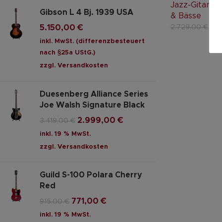
Jazz-Gitarre
,
Gibson L 4 Bj. 1939 USA
& Bässe
2.
5.150,00
€
2.729,00
€
inkl. MwSt. (differenzbesteuert
nach §25a UStG.)
zzgl.
Versandkosten
Duesenberg Alliance Series
Joe Walsh Signature Black
2.999,00
€
3.419,00
€
inkl. 19 % MwSt.
zzgl.
Versandkosten
Guild S-100 Polara Cherry
Red
771,00
€
915,00
€
inkl. 19 % MwSt.