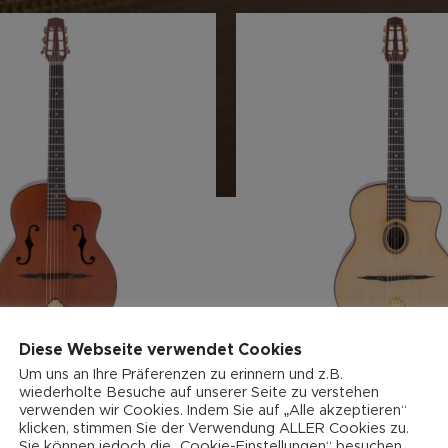
Diese Webseite verwendet Cookies
-8%
Um uns an Ihre Präferenzen zu erinnern und z.B.
wiederholte Besuche auf unserer Seite zu verstehen
er Selmer Gypsy Jazz-
Anton Sandner Selmer Gy
verwenden wir Cookies. Indem Sie auf „Alle akzeptieren“
F-Löchern LSM 24-03
Gitarre mit O-Loch LSM 2
klicken, stimmen Sie der Verwendung ALLER Cookies zu.
Sie können jedoch die „Cookie-Einstellungen“ besuchen,