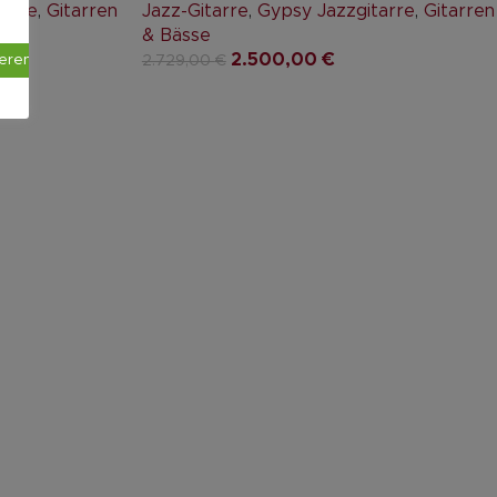
tarre
,
Gitarren
Jazz-Gitarre
,
Gypsy Jazzgitarre
,
Gitarren
& Bässe
2.500,00
€
ieren
2.729,00
€