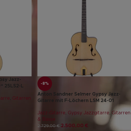
psy Jazz-
-8%
e“ 25LS2-L
Anton Sandner Selmer Gypsy Jazz-
tarre
,
Gitarren
Gitarre mit F-Löchern LSM 24-01
Jazz-Gitarre
,
Gypsy Jazzgitarre
,
Gitarren
& Bässe
2.500,00
€
2.729,00
€