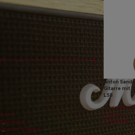
FILTERN NACH
Neu
(6)
PREISFILTER
Preis:
1.750 €
—
2.500 €
FILTER
Anton Sandn
Gitarre mit 
LS8
PRODUKT-KATEGORIEN
Jazz-Gitarre
,
Archiv
& Bässe
1.751,00
€
Equipment
Gitarren & Bässe