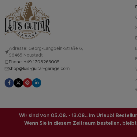
Adresse: Georg-Langbein-Straße 6,
96465 Neustadt
Phone: +49 1708263005
shop@luis-guitar-garage.com
LUIS-GUITAR-GARAGE.COM
© 2026 | CREATED BY
COMPUTERMOBI
Wir sind von 05.08. - 13.08.. im Urlaub! Bestel
SOLUTIONS.
Wenn Sie in diesem Zeitraum bestellen, bleibt d
Vertrag widerrufen