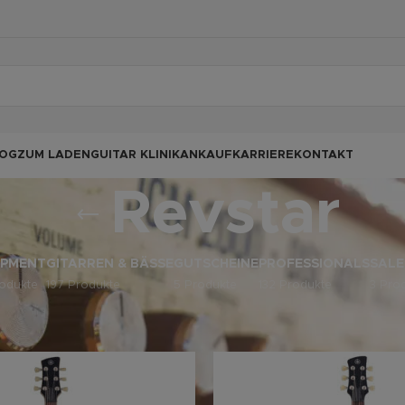
OG
ZUM LADEN
GUITAR KLINIK
ANKAUF
KARRIERE
KONTAKT
Revstar
IPMENT
GITARREN & BÄSSE
GUTSCHEINE
PROFESSIONALS
SALE
odukte
197 Produkte
5 Produkte
132 Produkte
3 Pro
odukte verschlagwortet mit „Revstar“
Anz