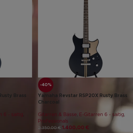
-40%
usty Brass
Yamaha Revstar RSP20X Rusty Brass
Charcoal
 6 - saitig
,
Gitarren & Bässe
,
E-Gitarren 6 - saitig
,
Professionals
1.400,00
€
2.350,00
€