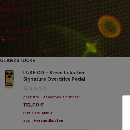
Gutscheine
Professionals
Sale
Sonstige
Unkategorisiert
Zubehör
GLANZSTÜCKE
LUKE OD – Steve Lukather
Signature Overdrive Pedal
geprüfte Gesamtbewertungen
132,00
€
inkl. 19 % MwSt.
zzgl.
Versandkosten