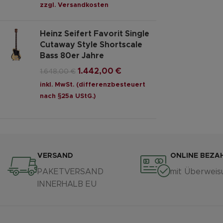
zzgl.
Versandkosten
Heinz Seifert Favorit Single
Cutaway Style Shortscale
Bass 80er Jahre
1.442,00
€
1.648,00
€
inkl. MwSt. (differenzbesteuert
nach §25a UStG.)
VERSAND
ONLINE BEZA
PAKETVERSAND
mit Überweis
INNERHALB EU