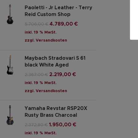
Paoletti - Jr Leather - Terry
Reid Custom Shop
4.789,00
€
5.706,00
€
inkl. 19 % MwSt.
zzgl.
Versandkosten
Maybach Stradovari S 61
black White Aged
2.219,00
€
2.367,00
€
inkl. 19 % MwSt.
zzgl.
Versandkosten
Yamaha Revstar RSP20X
Rusty Brass Charcoal
1.950,00
€
2.372,80
€
inkl. 19 % MwSt.