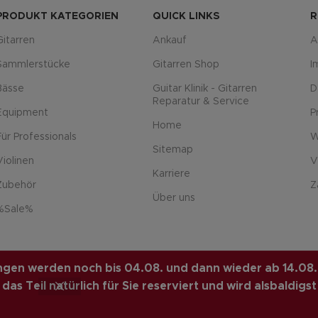
PRODUKT KATEGORIEN
QUICK LINKS
R
Gitarren
Ankauf
A
Sammlerstücke
Gitarren Shop
I
Bässe
Guitar Klinik - Gitarren
D
Reparatur & Service
Equipment
P
Home
Für Professionals
W
Sitemap
Violinen
V
Karriere
Zubehör
Z
Über uns
%Sale%
L
. PREMIUM E-COMMERCE
lungen werden noch bis 04.08. und dann wieder ab 14.08.
as Teil natürlich für Sie reserviert und wird alsbaldigst