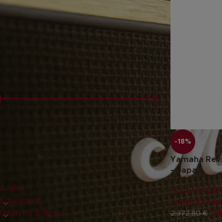
FILTERN NACH
Neu
(3)
PREISFILTER
Preis:
1.400 €
—
1.950 €
FILTER
-18%
Yamaha Revs
PRODUKT-KATEGORIEN
– Japan
Archiv
Gitarren & B
Equipment
Professionals
Gitarren & Bässe
1.
2.372,80
€