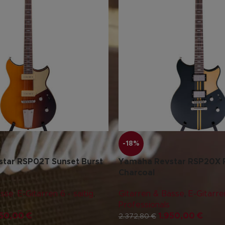
-18%
tar RSP02T Sunset Burst
Yamaha Revstar RSP20X R
Charcoal
ässe
,
E-Gitarren 6 - saitig
,
Gitarren & Bässe
,
E-Gitarren
Professionals
950,00
€
1.950,00
€
2.372,80
€