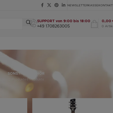
NEWSLETTER
KASSE
KONTAKT
SUPPORT von 9:00 bis 18:00
0,00
+49 1708263005
0
Artik
SONSTIGE
ZUBEHÖR
dukte
12 Produkte
6 Produkte
eige
9
12
18
24