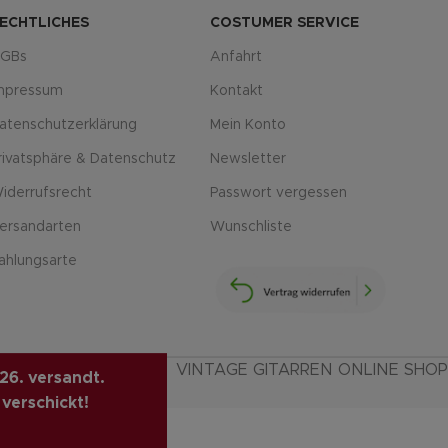
ECHTLICHES
COSTUMER SERVICE
GBs
Anfahrt
mpressum
Kontakt
atenschutzerklärung
Mein Konto
rivatsphäre & Datenschutz
Newsletter
iderrufsrecht
Passwort vergessen
ersandarten
Wunschliste
ahlungsarte
VINTAGE GITARREN ONLINE SHOP
26. versandt.
 verschickt!