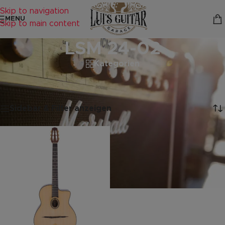
Skip to navigation
MENU
Skip to main content
LSM 24-02
Kategorien
Startseite
/
Produkte verschlagwortet mit „LSM 24-02“
Einzelnes Ergebnis wird angezeigt
Sidebar & Filter anzeigen