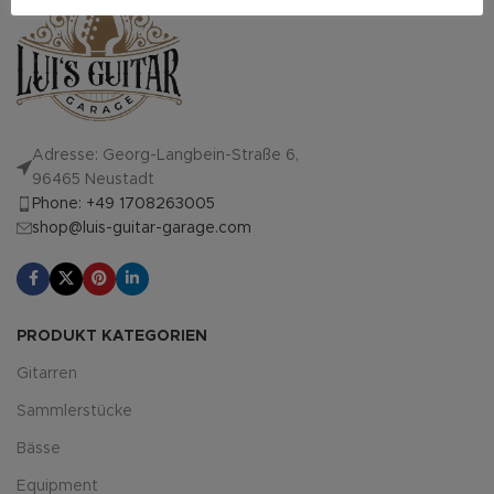
Adresse: Georg-Langbein-Straße 6,
96465 Neustadt
Phone: +49 1708263005
shop@luis-guitar-garage.com
PRODUKT KATEGORIEN
Gitarren
Sammlerstücke
Bässe
Equipment