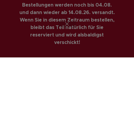
Bestellungen werden noch bis 04.08.
RECHTLICHES
und dann wieder ab 14.08.26. versandt.
AGBs
Wenn Sie in diesem Zeitraum bestellen,
bleibt das Teil natürlich für Sie
Impressum
reserviert und wird alsbaldigst
Datenschutzerklärung
verschickt!
Privatsphäre & Datenschutz
Widerrufsrecht
Versandarten
Zahlungsarte
COSTUMER SERVICE
Anfahrt
Kontakt
Mein Konto