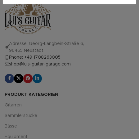
Adresse: Georg-Langbein-Straße 6,
96465 Neustadt
Phone: +49 1708263005
shop@luis-guitar-garage.com
PRODUKT KATEGORIEN
Gitarren
Sammlerstücke
Bässe
Equipment