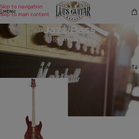
Skip to navigation
MENU
Skip to main content
Jazz Bass
Kategorien
Startseite
/
Produkte verschlagwortet mit „Jazz Bass“
Einzelnes Ergebnis wird angezeigt
Sidebar & Filter anzeigen