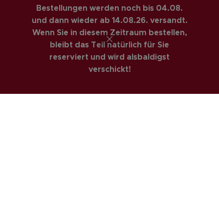
Bestellungen werden noch bis 04.08.
RECHTLICHES
und dann wieder ab 14.08.26. versandt.
AGBs
Wenn Sie in diesem Zeitraum bestellen,
bleibt das Teil natürlich für Sie
Impressum
reserviert und wird alsbaldigst
Datenschutzerklärung
verschickt!
Privatsphäre & Datenschutz
Widerrufsrecht
Versandarten
Zahlungsarte
COSTUMER SERVICE
Anfahrt
Kontakt
Mein Konto