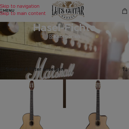
Skip to navigation
MENU
Skip to main content
Hasel-Fichte
Kategorien
Startseite
/
Produkte verschlagwortet mit „Hasel-Fichte“
Alle 3 Ergebnisse werden angezeigt
Sidebar & Filter anzeigen