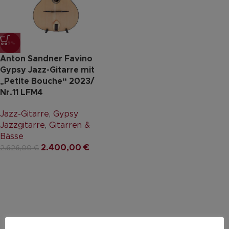
-9%
Anton Sandner Favino
Gypsy Jazz-Gitarre mit
„Petite Bouche“ 2023/
Nr.11 LFM4
Jazz-Gitarre
,
Gypsy
Jazzgitarre
,
Gitarren &
Bässe
2.400,00
€
2.626,00
€