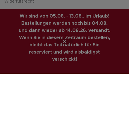
Widerrufsrecht
Versandarten
Wir sind von 05.08. - 13.08.. im Urlaub!
Zahlungsarte
Bestellungen werden noch bis 04.08.
und dann wieder ab 14.08.26. versandt.
COSTUMER SERVICE
Wenn Sie in diesem Zeitraum bestellen,
bleibt das Teil natürlich für Sie
Anfahrt
reserviert und wird alsbaldigst
Kontakt
verschickt!
Mein Konto
Newsletter
Passwort vergessen
Wunschliste