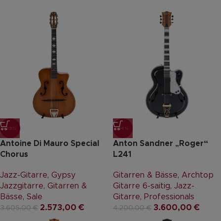
-29%
-14%
Antoine Di Mauro Special
Anton Sandner „Roger“
Chorus
L241
Jazz-Gitarre
,
Gypsy
Gitarren & Bässe
,
Archtop
Jazzgitarre
,
Gitarren &
Gitarre 6-saitig
,
Jazz-
Bässe
,
Sale
Gitarre
,
Professionals
2.573,00
€
3.600,00
€
3.605,00
€
4.200,00
€