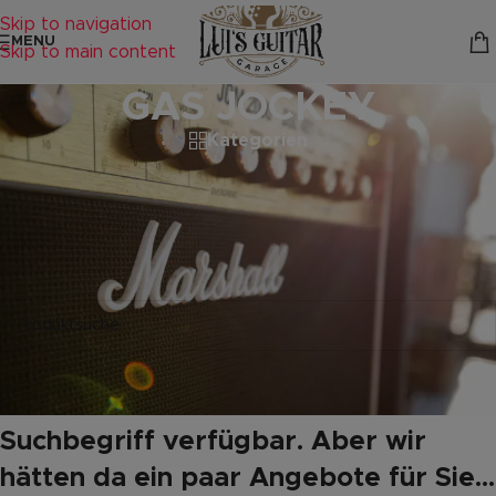
Skip to navigation
MENU
Skip to main content
GAS JOCKEY
Kategorien
Startseite
/
Produkte verschlagwortet mit „GAS JOCKEY“
Es wurden keine Produkte gefunden, die deiner Auswahl
entsprechen.
Leider keine Produkte mit Ihrem
Suchbegriff verfügbar. Aber wir
hätten da ein paar Angebote für Sie...