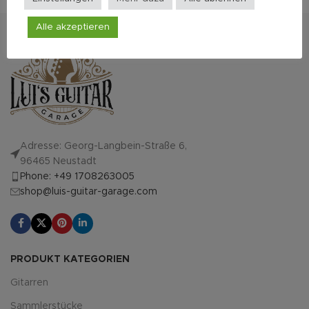
Alle akzeptieren
Adresse: Georg-Langbein-Straße 6,
96465 Neustadt
Phone: +49 1708263005
shop@luis-guitar-garage.com
PRODUKT KATEGORIEN
Gitarren
Sammlerstücke