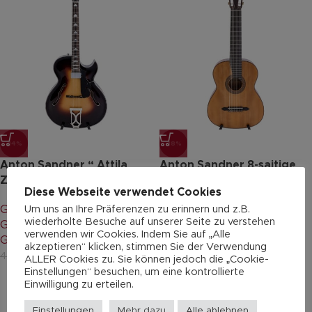
-14%
-18%
Anton Sandner “ Attila
Anton Sandner 8-saitige
Zoller AZ10”
Konzertgitarre L8/24-1
Diese Webseite verwendet Cookies
Um uns an Ihre Präferenzen zu erinnern und z.B.
Gitarren & Bässe
,
Archtop
Gitarren & Bässe
,
wiederholte Besuche auf unserer Seite zu verstehen
Gitarre 6-saitig
,
Jazz-
Konzertgitarre 8-saitig
,
verwenden wir Cookies. Indem Sie auf „Alle
Gitarre
,
Professionals
Professionals
akzeptieren“ klicken, stimmen Sie der Verwendung
3.600,00
€
2.350,00
€
4.200,00
€
2.882,00
€
ALLER Cookies zu. Sie können jedoch die „Cookie-
Einstellungen“ besuchen, um eine kontrollierte
Einwilligung zu erteilen.
Einstellungen
Mehr dazu
Alle ablehnen