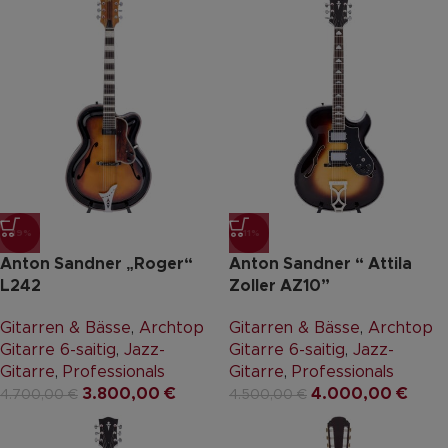
-19%
-11%
Anton Sandner „Roger“
Anton Sandner “ Attila
L242
Zoller AZ10”
Gitarren & Bässe
,
Archtop
Gitarren & Bässe
,
Archtop
Gitarre 6-saitig
,
Jazz-
Gitarre 6-saitig
,
Jazz-
Gitarre
,
Professionals
Gitarre
,
Professionals
3.800,00
€
4.000,00
€
4.700,00
€
4.500,00
€