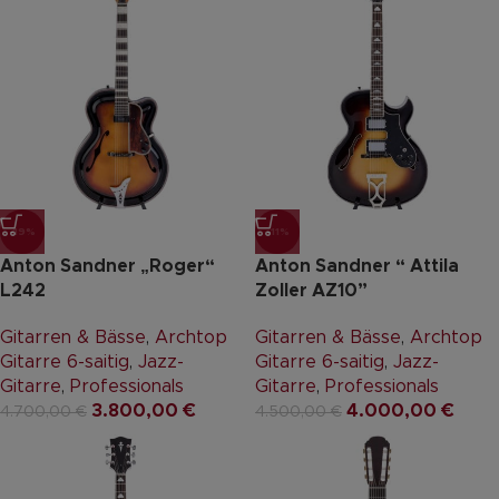
-19%
-11%
Anton Sandner „Roger“
Anton Sandner “ Attila
L242
Zoller AZ10”
Gitarren & Bässe
,
Archtop
Gitarren & Bässe
,
Archtop
Gitarre 6-saitig
,
Jazz-
Gitarre 6-saitig
,
Jazz-
Gitarre
,
Professionals
Gitarre
,
Professionals
3.800,00
€
4.000,00
€
4.700,00
€
4.500,00
€