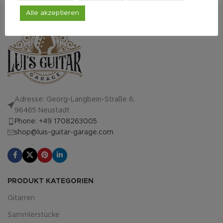
vertrauenswürdig!
Alle akzeptieren
Adresse: Georg-Langbein-Straße 6,
96465 Neustadt
Phone: +49 1708263005
shop@luis-guitar-garage.com
PRODUKT KATEGORIEN
Gitarren
Sammlerstücke