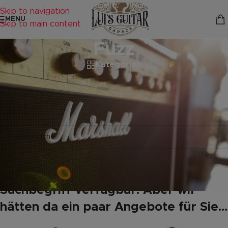
Skip to navigation
MENU
Skip to main content
Fuzz
Kategorien
Startseite
/
Produkte verschlagwortet mit „Fuzz“
Es wurden keine Produkte gefunden, die deiner Auswahl
entsprechen.
Leider keine Produkte mit Ihrem
Suchbegriff verfügbar. Aber wir
hätten da ein paar Angebote für Sie...