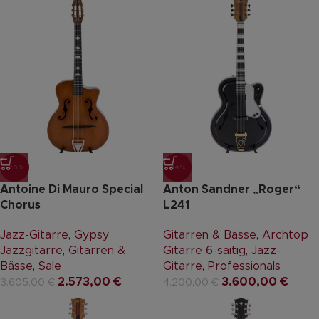
-29%
-14%
Antoine Di Mauro Special
Anton Sandner „Roger“
Chorus
L241
Jazz-Gitarre
,
Gypsy
Gitarren & Bässe
,
Archtop
Jazzgitarre
,
Gitarren &
Gitarre 6-saitig
,
Jazz-
Bässe
,
Sale
Gitarre
,
Professionals
2.573,00
€
3.600,00
€
3.605,00
€
4.200,00
€