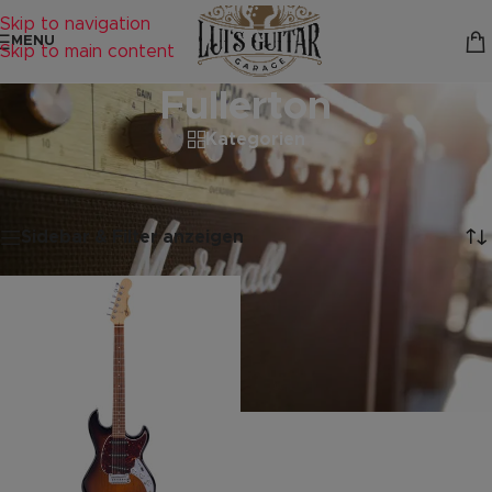
Skip to navigation
MENU
Skip to main content
Fullerton
Kategorien
Startseite
/
Produkte verschlagwortet mit „Fullerton“
Einzelnes Ergebnis wird angezeigt
Sidebar & Filter anzeigen