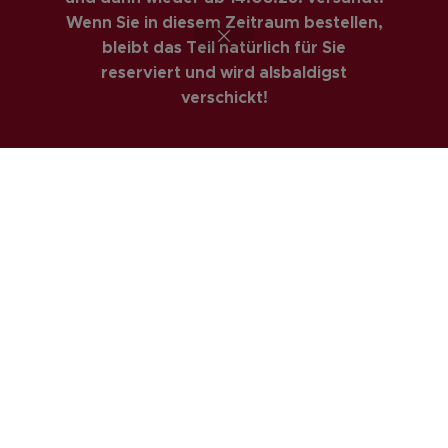
RECHTLICHES
Wenn Sie in diesem Zeitraum bestellen,
AGBs
bleibt das Teil natürlich für Sie
reserviert und wird alsbaldigst
Impressum
verschickt!
Datenschutzerklärung
Privatsphäre & Datenschutz
Widerrufsrecht
Versandarten
Zahlungsarte
COSTUMER SERVICE
Anfahrt
Kontakt
Mein Konto
Newsletter