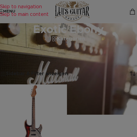
Skip to navigation
MENU
Skip to main content
Exotic Ebony
Kategorien
Startseite
/
Produkte verschlagwortet mit „Exotic Ebony“
Einzelnes Ergebnis wird angezeigt
Sidebar & Filter anzeigen