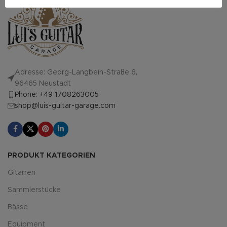
Adresse: Georg-Langbein-Straße 6,
96465 Neustadt
Phone: +49 1708263005
shop@luis-guitar-garage.com
PRODUKT KATEGORIEN
Gitarren
Sammlerstücke
Bässe
Equipment