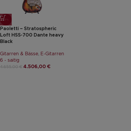
-3%
Paoletti – Stratospheric
Loft HSS-700 Dante heavy
Black
Gitarren & Bässe
,
E-Gitarren
6 - saitig
4.506,00
€
4.655,00
€