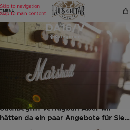
Skip to navigation
MENU
Skip to main content
DA16/V
Kategorien
Startseite
/
Produkte verschlagwortet mit „DA16/V“
Es wurden keine Produkte gefunden, die deiner Auswahl
entsprechen.
Leider keine Produkte mit Ihrem
Suchbegriff verfügbar. Aber wir
hätten da ein paar Angebote für Sie...