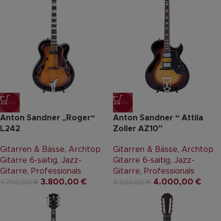
-19%
-11%
Anton Sandner „Roger“
Anton Sandner “ Attila
L242
Zoller AZ10”
Gitarren & Bässe
,
Archtop
Gitarren & Bässe
,
Archtop
Gitarre 6-saitig
,
Jazz-
Gitarre 6-saitig
,
Jazz-
Gitarre
,
Professionals
Gitarre
,
Professionals
3.800,00
€
4.000,00
€
4.700,00
€
4.500,00
€