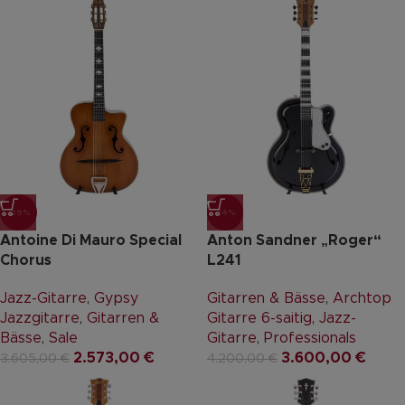
-29%
-14%
Antoine Di Mauro Special
Anton Sandner „Roger“
Chorus
L241
Jazz-Gitarre
,
Gypsy
Gitarren & Bässe
,
Archtop
Jazzgitarre
,
Gitarren &
Gitarre 6-saitig
,
Jazz-
Bässe
,
Sale
Gitarre
,
Professionals
2.573,00
€
3.600,00
€
3.605,00
€
4.200,00
€