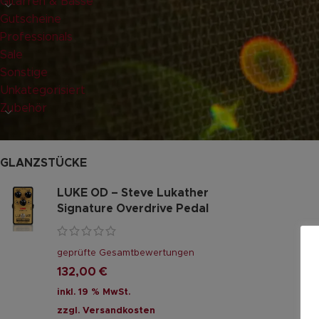
Gitarren & Bässe
Gutscheine
Professionals
Sale
Sonstige
Unkategorisiert
Zubehör
GLANZSTÜCKE
LUKE OD – Steve Lukather
Signature Overdrive Pedal
geprüfte Gesamtbewertungen
132,00
€
inkl. 19 % MwSt.
zzgl.
Versandkosten