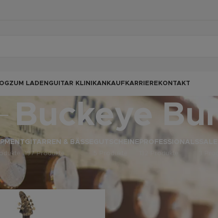
OG
ZUM LADEN
GUITAR KLINIK
ANKAUF
KARRIERE
KONTAKT
Buckeye Bur
IPMENT
GITARREN & BÄSSE
GUTSCHEINE
PROFESSIONALS
SALE
odukte
197 Produkte
5 Produkte
132 Produkte
3 Pro
odukte verschlagwortet mit „Buckeye Burl“
Anz