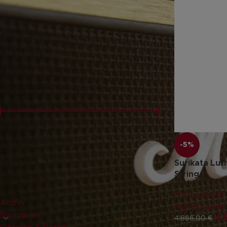
FILTERN NACH
Neu
(1)
PREISFILTER
Preis:
4.630 €
—
4.640 €
FILTER
-5%
Surikata Lut
String
PRODUKT-KATEGORIEN
E-Gitarren 6 -
Archiv
Professionals
Equipment
4.
4.866,00
€