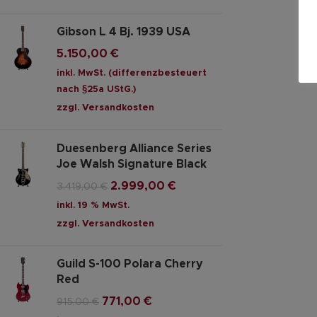
Gibson L 4 Bj. 1939 USA
5.150,00
€
inkl. MwSt. (differenzbesteuert
nach §25a UStG.)
zzgl.
Versandkosten
Duesenberg Alliance Series
Joe Walsh Signature Black
2.999,00
€
3.419,00
€
inkl. 19 % MwSt.
zzgl.
Versandkosten
Guild S-100 Polara Cherry
Red
771,00
€
915,00
€