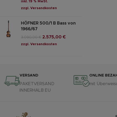
inkl. 19 % MwSt.
zzgl.
Versandkosten
HÖFNER 500/1 B Bass von
1966/67
2.575,00
€
3.090,00
€
zzgl.
Versandkosten
VERSAND
ONLINE BEZA
PAKETVERSAND
mit Überweis
INNERHALB EU