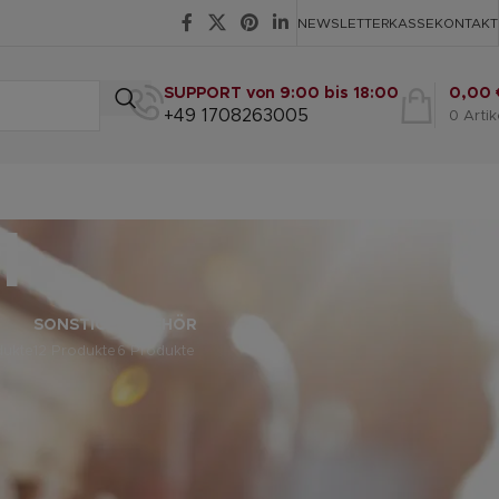
NEWSLETTER
KASSE
KONTAKT
SUPPORT von 9:00 bis 18:00
0,00
+49 1708263005
0
Artik
l
SONSTIGE
ZUBEHÖR
dukte
12 Produkte
6 Produkte
eige
9
12
18
24