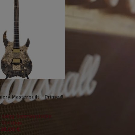
hiery Masterbuilt – Prime 6
 saitig
,
Sammlerstücke
,
,
Sonstige
635,00
€