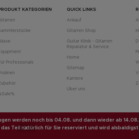
PRODUKT KATEGORIEN
QUICK LINKS
R
Gitarren
Ankauf
A
Sammlerstücke
Gitarren Shop
I
Bässe
Guitar Klinik - Gitarren
D
Reparatur & Service
Equipment
P
Home
Für Professionals
W
Sitemap
Violinen
V
Karriere
Zubehör
Z
Über uns
%Sale%
L
. PREMIUM E-COMMERCE
lungen werden noch bis 04.08. und dann wieder ab 14.08.
as Teil natürlich für Sie reserviert und wird alsbaldigst