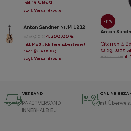
inkl. 19 % MwSt.
zzgl.
Versandkosten
-11%
Anton Sandner Nr.14 L232
Anton Sandne
4.200,00
€
5.150,00
€
Gitarren & B
inkl. MwSt. (differenzbesteuert
saitig
,
Jazz-Gi
nach §25a UStG.)
4.
4.500,00
€
zzgl.
Versandkosten
VERSAND
ONLINE BEZA
PAKETVERSAND
mit Überweis
INNERHALB EU