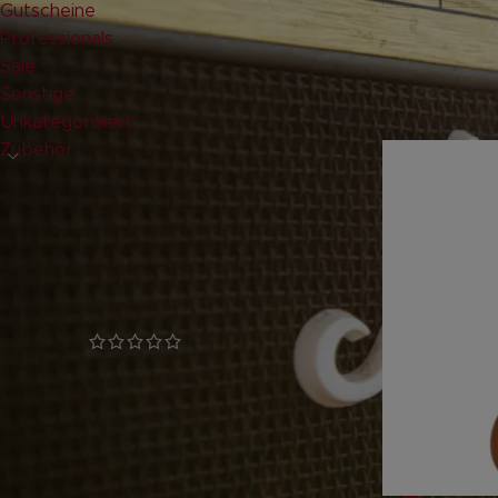
Gutscheine
Professionals
Leider k
Sale
Sonstige
paar Ang
Unkategorisiert
Zubehör
GLANZSTÜCKE
LUKE OD – Steve Lukather
Signature Overdrive Pedal
geprüfte Gesamtbewertungen
132,00
€
inkl. 19 % MwSt.
zzgl.
Versandkosten