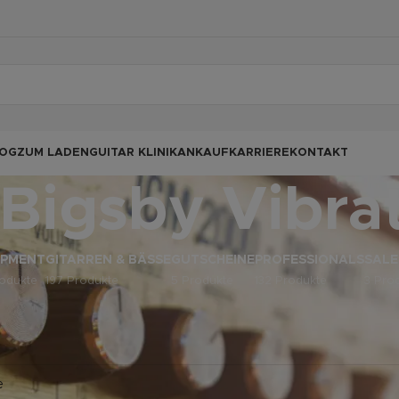
OG
ZUM LADEN
GUITAR KLINIK
ANKAUF
KARRIERE
KONTAKT
Bigsby Vibra
IPMENT
GITARREN & BÄSSE
GUTSCHEINE
PROFESSIONALS
SALE
odukte
197 Produkte
5 Produkte
132 Produkte
3 Pro
odukte verschlagwortet mit „Bigsby Vibrato“
ine Produkte gefunden, die deiner Auswahl entsprechen.