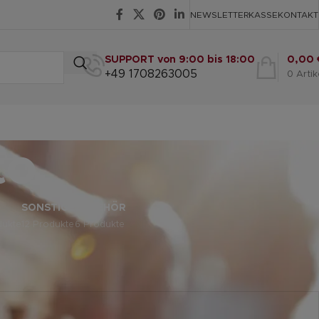
NEWSLETTER
KASSE
KONTAKT
SUPPORT von 9:00 bis 18:00
0,00
+49 1708263005
0
Artik
to
SONSTIGE
ZUBEHÖR
dukte
12 Produkte
6 Produkte