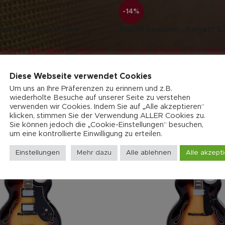
-14%
auro Special Chorus
Anton Sandner „Roger“ L
Gypsy Jazzgitarre
,
Gitarren
Gitarren & Bässe
,
Archtop G
saitig
,
Jazz-Gitarre
,
Profess
573,00
€
3.600,00
€
4.200,00
€
Diese Webseite verwendet Cookies
Um uns an Ihre Präferenzen zu erinnern und z.B.
wiederholte Besuche auf unserer Seite zu verstehen
verwenden wir Cookies. Indem Sie auf „Alle akzeptieren“
klicken, stimmen Sie der Verwendung ALLER Cookies zu.
Sie können jedoch die „Cookie-Einstellungen“ besuchen,
um eine kontrollierte Einwilligung zu erteilen.
Einstellungen
Mehr dazu
Alle ablehnen
Alle akzept