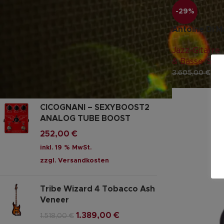
-29%
Framus 5/156-52 Strato Star
Bass
Antoine Di M
618,00
€
Jazz-Gitarre
,
inkl. MwSt. (differenzbesteuert
& Bässe
,
Sale
nach §25a UStG.)
2.
3.605,00
€
zzgl.
Versandkosten
CICOGNANI – SEXYBOOST2
ANALOG TUBE BOOST
252,00
€
inkl. 19 % MwSt.
zzgl.
Versandkosten
Tribe Wizard 4 Tobacco Ash
Veneer
1.389,00
€
1.518,00
€