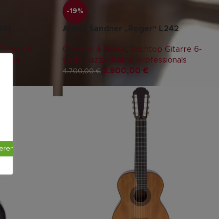
-19%
241
Anton Sandner „Roger“ L242
itarre 6-
Gitarren & Bässe
,
Archtop Gitarre 6-
ionals
saitig
,
Jazz-Gitarre
,
Professionals
3.800,00
€
4.700,00
€
ieren