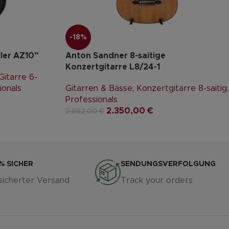
-18%
ller AZ10”
Anton Sandner 8-saitige
Konzertgitarre L8/24-1
itarre 6-
ionals
Gitarren & Bässe
,
Konzertgitarre 8-saitig
,
Professionals
2.350,00
€
2.882,00
€
% SICHER
SENDUNGSVERFOLGUNG
sicherter Versand
Track your orders