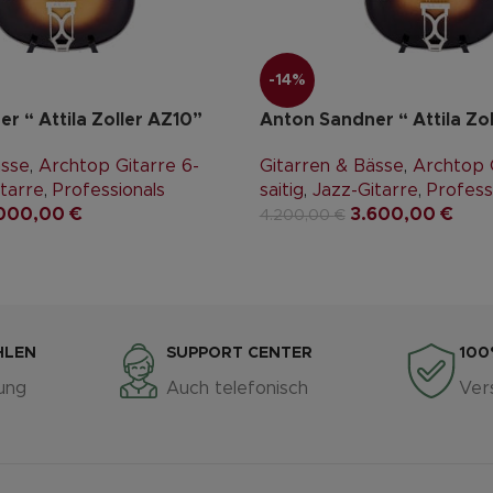
-14%
r “ Attila Zoller AZ10”
Anton Sandner “ Attila Zo
ässe
,
Archtop Gitarre 6-
Gitarren & Bässe
,
Archtop G
tarre
,
Professionals
saitig
,
Jazz-Gitarre
,
Profess
000,00
€
3.600,00
€
4.200,00
€
HLEN
SUPPORT CENTER
100
ung
Auch telefonisch
Ver