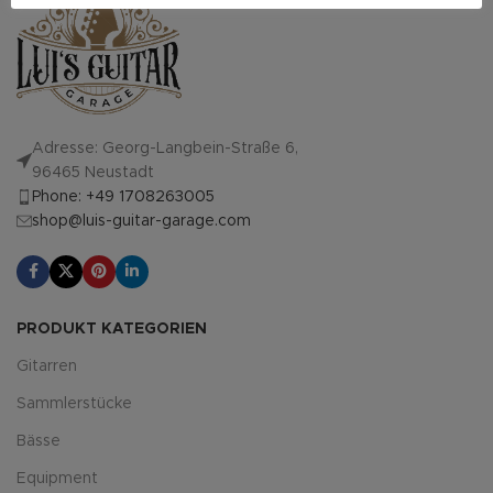
Adresse: Georg-Langbein-Straße 6,
96465 Neustadt
Phone: +49 1708263005
shop@luis-guitar-garage.com
PRODUKT KATEGORIEN
Gitarren
Sammlerstücke
Bässe
Equipment