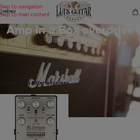
Skip to navigation
MENU
Skip to main content
Amp in a Box overdrive
Kategorien
Startseite
/
Produkte verschlagwortet mit „Amp in a Box
overdrive“
Einzelnes Ergebnis wird angezeigt
Sidebar & Filter anzeigen