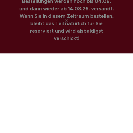
Bestellungen werden noch bis 04.08.
RECHTLICHES
und dann wieder ab 14.08.26. versandt.
Wenn Sie in diesem Zeitraum bestellen,
AGBs
bleibt das Teil natürlich für Sie
Impressum
reserviert und wird alsbaldigst
Datenschutzerklärung
verschickt!
Privatsphäre & Datenschutz
Widerrufsrecht
Versandarten
Zahlungsarte
COSTUMER SERVICE
Anfahrt
Kontakt
Mein Konto