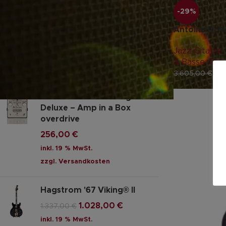
-29%
G&L Tribute Legacy, SHR,
MP
Antoine Di M
616,00
€
699,00
€
Jazz-Gitarre
,
inkl. 19 % MwSt.
& Bässe
,
Sale
zzgl.
Versandkosten
2.
3.605,00
€
BLDeluxe – British Legend
Deluxe – Amp in a Box
overdrive
256,00
€
inkl. 19 % MwSt.
zzgl.
Versandkosten
Hagstrom '67 Viking® II
1.028,00
€
1.337,00
€
inkl. 19 % MwSt.