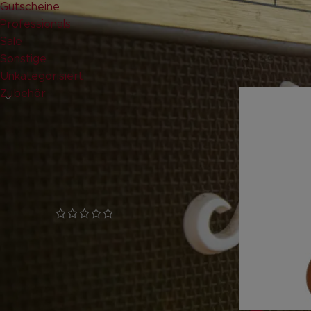
Gutscheine
Professionals
Leider k
Sale
Sonstige
paar Ang
Unkategorisiert
Zubehör
GLANZSTÜCKE
LUKE OD – Steve Lukather
Signature Overdrive Pedal
geprüfte Gesamtbewertungen
132,00
€
inkl. 19 % MwSt.
zzgl.
Versandkosten