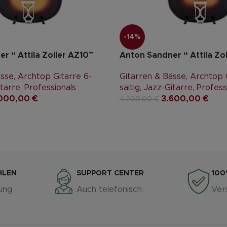
-14%
r “ Attila Zoller AZ10”
Anton Sandner “ Attila Zo
ässe
,
Archtop Gitarre 6-
Gitarren & Bässe
,
Archtop G
tarre
,
Professionals
saitig
,
Jazz-Gitarre
,
Profess
000,00
€
3.600,00
€
4.200,00
€
HLEN
SUPPORT CENTER
100
ung
Auch telefonisch
Ver