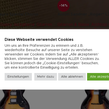
-14%
auro Special Chorus
Anton Sandner „Roger“ L
Gypsy Jazzgitarre
,
Gitarren
Gitarren & Bässe
,
Archtop G
saitig
,
Jazz-Gitarre
,
Profess
573,00
€
3.600,00
€
4.200,00
€
Diese Webseite verwendet Cookies
Um uns an Ihre Präferenzen zu erinnern und z.B.
wiederholte Besuche auf unserer Seite zu verstehen
verwenden wir Cookies. Indem Sie auf „Alle akzeptieren“
klicken, stimmen Sie der Verwendung ALLER Cookies zu.
Sie können jedoch die „Cookie-Einstellungen“ besuchen,
um eine kontrollierte Einwilligung zu erteilen.
Einstellungen
Mehr dazu
Alle ablehnen
Alle akzept