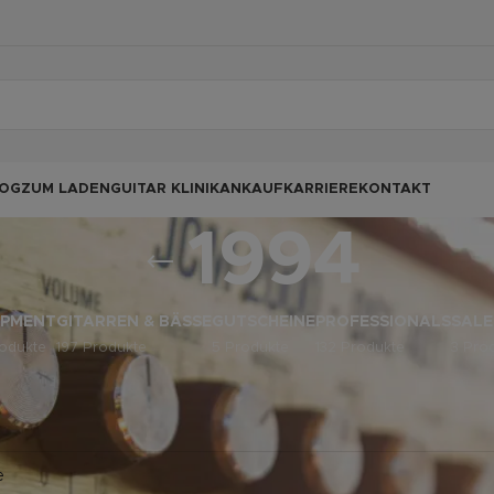
OG
ZUM LADEN
GUITAR KLINIK
ANKAUF
KARRIERE
KONTAKT
1994
IPMENT
GITARREN & BÄSSE
GUTSCHEINE
PROFESSIONALS
SALE
odukte
197 Produkte
5 Produkte
132 Produkte
3 Pro
odukte verschlagwortet mit „1994“
ine Produkte gefunden, die deiner Auswahl entsprechen.