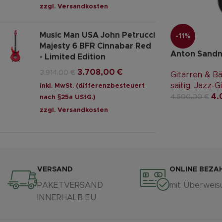
zzgl.
Versandkosten
Music Man USA John Petrucci
-11%
Majesty 6 BFR Cinnabar Red
Anton Sandne
- Limited Edition
3.708,00
€
3.914,00
€
Gitarren & B
saitig
,
Jazz-Gi
inkl. MwSt. (differenzbesteuert
4.
4.500,00
€
nach §25a UStG.)
zzgl.
Versandkosten
VERSAND
ONLINE BEZA
PAKETVERSAND
mit Überweis
INNERHALB EU