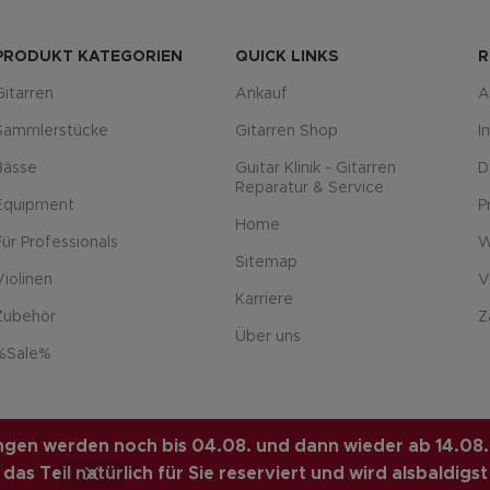
PRODUKT KATEGORIEN
QUICK LINKS
R
Gitarren
Ankauf
A
Sammlerstücke
Gitarren Shop
I
Bässe
Guitar Klinik - Gitarren
D
Reparatur & Service
Equipment
P
Home
Für Professionals
W
Sitemap
Violinen
V
Karriere
Zubehör
Z
Über uns
%Sale%
L
. PREMIUM E-COMMERCE
lungen werden noch bis 04.08. und dann wieder ab 14.08.
as Teil natürlich für Sie reserviert und wird alsbaldigst