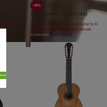
-19%
241
Anton Sandner „Roger“ L242
itarre 6-
Gitarren & Bässe
,
Archtop Gitarre 6-
ionals
saitig
,
Jazz-Gitarre
,
Professionals
3.800,00
€
4.700,00
€
ieren