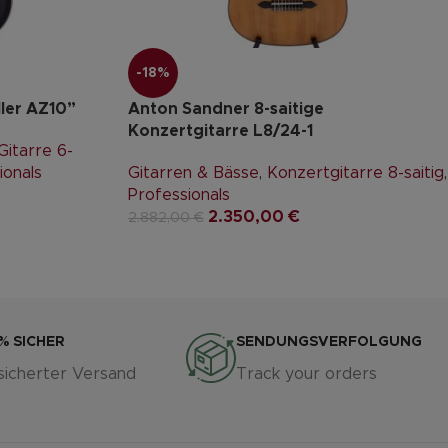
-18%
ller AZ10”
Anton Sandner 8-saitige
Konzertgitarre L8/24-1
itarre 6-
ionals
Gitarren & Bässe
,
Konzertgitarre 8-saitig
,
Professionals
2.350,00
€
2.882,00
€
% SICHER
SENDUNGSVERFOLGUNG
sicherter Versand
Track your orders