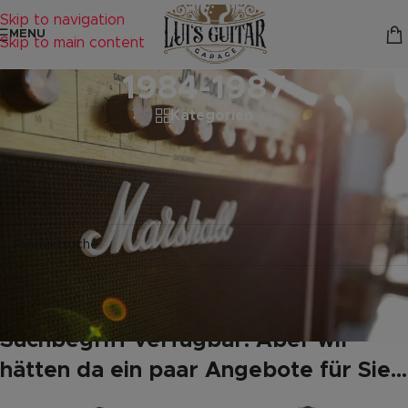
Skip to navigation
MENU
Skip to main content
1984-1987
Kategorien
Startseite
/
Produkte verschlagwortet mit „1984-1987“
Es wurden keine Produkte gefunden, die deiner Auswahl
entsprechen.
Leider keine Produkte mit Ihrem
Suchbegriff verfügbar. Aber wir
hätten da ein paar Angebote für Sie...