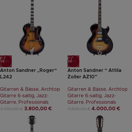
-19%
-11%
Anton Sandner „Roger“
Anton Sandner “ Attila
L242
Zoller AZ10”
Gitarren & Bässe
,
Archtop
Gitarren & Bässe
,
Archtop
Gitarre 6-saitig
,
Jazz-
Gitarre 6-saitig
,
Jazz-
Gitarre
,
Professionals
Gitarre
,
Professionals
3.800,00
€
4.000,00
€
4.700,00
€
4.500,00
€