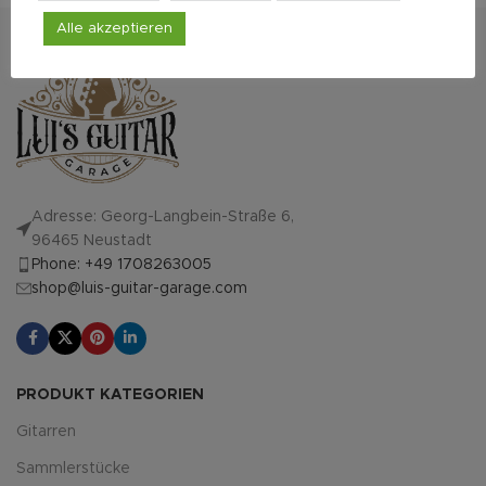
Alle akzeptieren
Adresse: Georg-Langbein-Straße 6,
96465 Neustadt
Phone: +49 1708263005
shop@luis-guitar-garage.com
PRODUKT KATEGORIEN
Gitarren
Sammlerstücke