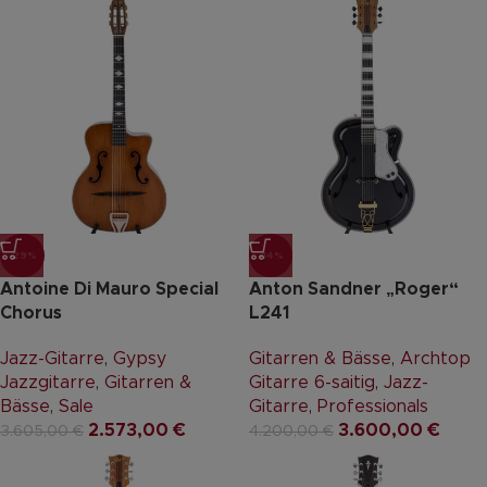
-29%
-14%
Antoine Di Mauro Special
Anton Sandner „Roger“
Chorus
L241
Jazz-Gitarre
,
Gypsy
Gitarren & Bässe
,
Archtop
Jazzgitarre
,
Gitarren &
Gitarre 6-saitig
,
Jazz-
Bässe
,
Sale
Gitarre
,
Professionals
2.573,00
€
3.600,00
€
3.605,00
€
4.200,00
€