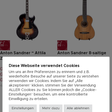
-14%
-18%
Anton Sandner “ Attila
Anton Sandner 8-saitige
Zoller AZ10”
Konzertgitarre L8/24-1
Diese Webseite verwendet Cookies
Gitarren & Bässe
,
Archtop
Gitarren & Bässe
,
Um uns an Ihre Präferenzen zu erinnern und z.B.
Gitarre 6-saitig
,
Jazz-
Konzertgitarre 8-saitig
,
wiederholte Besuche auf unserer Seite zu verstehen
Gitarre
,
Professionals
Professionals
verwenden wir Cookies. Indem Sie auf „Alle
akzeptieren“ klicken, stimmen Sie der Verwendung
3.600,00
€
2.350,00
€
4.200,00
€
2.882,00
€
ALLER Cookies zu. Sie können jedoch die „Cookie-
Einstellungen“ besuchen, um eine kontrollierte
Einwilligung zu erteilen.
Einstellungen
Mehr dazu
Alle ablehnen