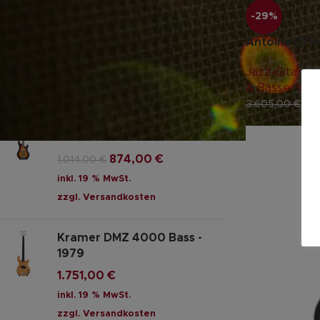
-29%
Career Stage-1 E-Gitarre
163,00
€
Antoine Di M
inkl. MwSt.
Jazz-Gitarre
,
zzgl.
Versandkosten
& Bässe
,
Sale
2.
3.605,00
€
G&L Tribute L-2000 Bass
3TS RW
874,00
€
1.014,00
€
inkl. 19 % MwSt.
zzgl.
Versandkosten
Kramer DMZ 4000 Bass -
1979
1.751,00
€
inkl. 19 % MwSt.
zzgl.
Versandkosten