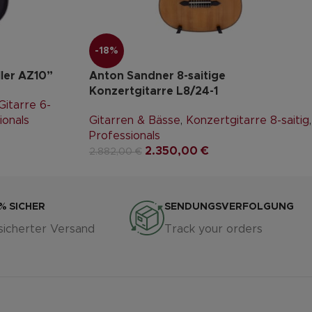
-18%
ller AZ10”
Anton Sandner 8-saitige
Konzertgitarre L8/24-1
itarre 6-
ionals
Gitarren & Bässe
,
Konzertgitarre 8-saitig
,
Professionals
2.350,00
€
2.882,00
€
% SICHER
SENDUNGSVERFOLGUNG
sicherter Versand
Track your orders