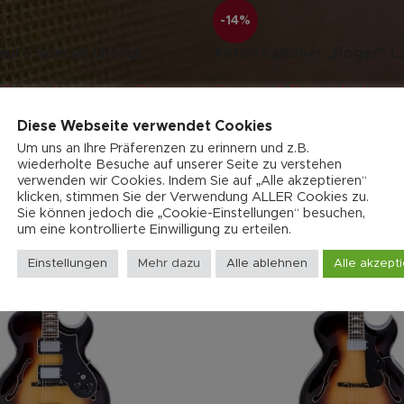
-14%
auro Special Chorus
Anton Sandner „Roger“ L
Gypsy Jazzgitarre
,
Gitarren
Gitarren & Bässe
,
Archtop G
saitig
,
Jazz-Gitarre
,
Profess
Diese Webseite verwendet Cookies
573,00
€
3.600,00
€
4.200,00
€
Um uns an Ihre Präferenzen zu erinnern und z.B.
wiederholte Besuche auf unserer Seite zu verstehen
verwenden wir Cookies. Indem Sie auf „Alle akzeptieren“
klicken, stimmen Sie der Verwendung ALLER Cookies zu.
Sie können jedoch die „Cookie-Einstellungen“ besuchen,
um eine kontrollierte Einwilligung zu erteilen.
Einstellungen
Mehr dazu
Alle ablehnen
Alle akzept