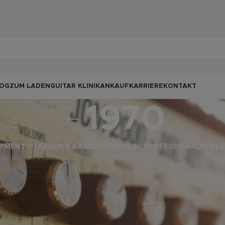
OG
ZUM LADEN
GUITAR KLINIK
ANKAUF
KARRIERE
KONTAKT
1970
IPMENT
GITARREN & BÄSSE
GUTSCHEINE
PROFESSIONALS
SALE
odukte
197 Produkte
5 Produkte
132 Produkte
3 Pro
odukte verschlagwortet mit „1970“
ine Produkte gefunden, die deiner Auswahl entsprechen.