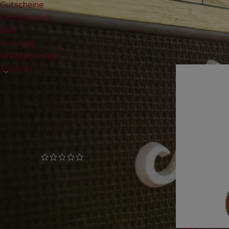
Gutscheine
Professionals
Leider k
Sale
Sonstige
paar Ang
Unkategorisiert
Zubehör
GLANZSTÜCKE
LUKE OD – Steve Lukather
Signature Overdrive Pedal
geprüfte Gesamtbewertungen
132,00
€
inkl. 19 % MwSt.
zzgl.
Versandkosten