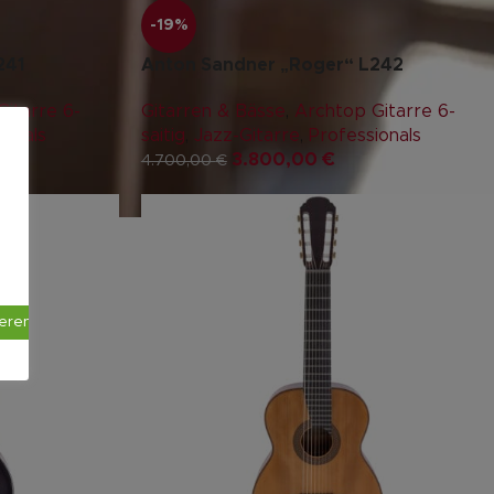
-19%
241
Anton Sandner „Roger“ L242
itarre 6-
Gitarren & Bässe
,
Archtop Gitarre 6-
ionals
saitig
,
Jazz-Gitarre
,
Professionals
3.800,00
€
4.700,00
€
ieren