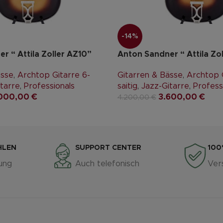
-14%
r “ Attila Zoller AZ10”
Anton Sandner “ Attila Zo
ässe
,
Archtop Gitarre 6-
Gitarren & Bässe
,
Archtop G
tarre
,
Professionals
saitig
,
Jazz-Gitarre
,
Profess
000,00
€
3.600,00
€
4.200,00
€
HLEN
SUPPORT CENTER
100
ung
Auch telefonisch
Ver