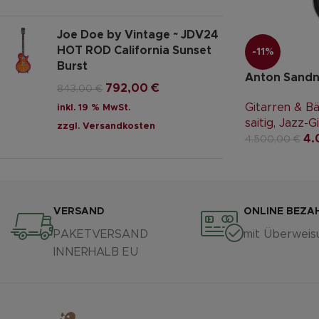
Joe Doe by Vintage ~ JDV24
HOT ROD California Sunset
-11%
Burst
Anton Sandne
792,00
€
843,00
€
Gitarren & B
inkl. 19 % MwSt.
saitig
,
Jazz-Gi
zzgl.
Versandkosten
4.
4.500,00
€
VERSAND
ONLINE BEZA
PAKETVERSAND
mit Überweis
INNERHALB EU