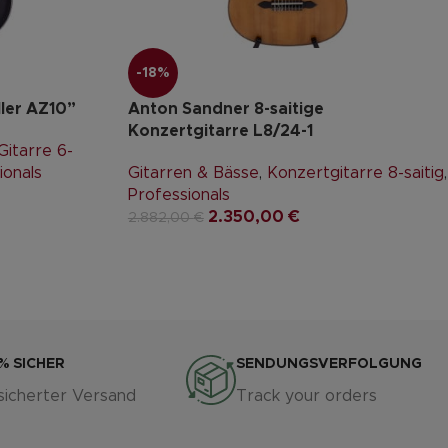
-18%
ller AZ10”
Anton Sandner 8-saitige
Konzertgitarre L8/24-1
itarre 6-
ionals
Gitarren & Bässe
,
Konzertgitarre 8-saitig
,
Professionals
2.350,00
€
2.882,00
€
% SICHER
SENDUNGSVERFOLGUNG
sicherter Versand
Track your orders