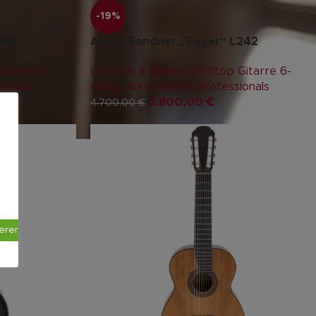
-19%
241
Anton Sandner „Roger“ L242
itarre 6-
Gitarren & Bässe
,
Archtop Gitarre 6-
ionals
saitig
,
Jazz-Gitarre
,
Professionals
3.800,00
€
4.700,00
€
ieren