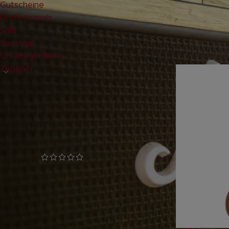
Gutscheine
Professionals
Leider k
Sale
Sonstige
paar Ang
Unkategorisiert
Zubehör
GLANZSTÜCKE
LUKE OD – Steve Lukather
Signature Overdrive Pedal
geprüfte Gesamtbewertungen
132,00
€
inkl. 19 % MwSt.
zzgl.
Versandkosten