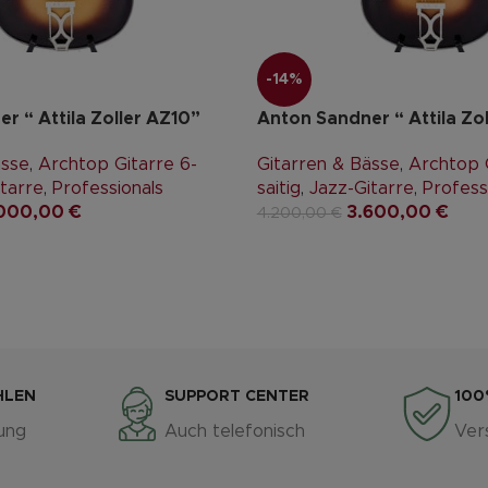
-14%
r “ Attila Zoller AZ10”
Anton Sandner “ Attila Zo
ässe
,
Archtop Gitarre 6-
Gitarren & Bässe
,
Archtop G
tarre
,
Professionals
saitig
,
Jazz-Gitarre
,
Profess
000,00
€
3.600,00
€
4.200,00
€
HLEN
SUPPORT CENTER
100
ung
Auch telefonisch
Ver