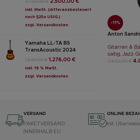
2.500,00
€
2.729,00
€
inkl. MwSt. (differenzbesteuert
nach §25a UStG.)
-11%
zzgl.
Versandkosten
Anton Sandne
Yamaha LL-TA BS
Gitarren & B
TransAcoustic 2024
saitig
,
Jazz-Gi
1.276,00
€
1.646,00
€
4.
4.500,00
€
inkl. 19 % MwSt.
zzgl.
Versandkosten
VERSAND
ONLINE BEZA
PAKETVERSAND
mit Überweis
INNERHALB EU