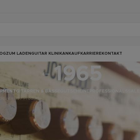
OG
ZUM LADEN
GUITAR KLINIK
ANKAUF
KARRIERE
KONTAKT
1965
IPMENT
GITARREN & BÄSSE
GUTSCHEINE
PROFESSIONALS
SALE
odukte
197 Produkte
5 Produkte
132 Produkte
3 Pro
odukte verschlagwortet mit „1965“
ine Produkte gefunden, die deiner Auswahl entsprechen.