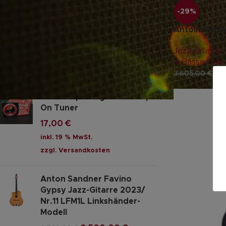
-29%
Joe Doe by Vintage ~
LONGBOARD
Antoine Di M
679,00
€
Jazz-Gitarre
,
inkl. 19 % MwSt.
& Bässe
,
Sale
zzgl.
Versandkosten
2.
3.605,00
€
Snark Super Tight ST-2 Clip-
On Tuner
17,00
€
inkl. 19 % MwSt.
zzgl.
Versandkosten
Anton Sandner Favino
Gypsy Jazz-Gitarre 2023/
Nr.11 LFM1L Linkshänder-
Modell