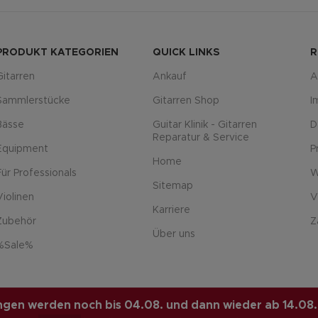
PRODUKT KATEGORIEN
QUICK LINKS
R
Gitarren
Ankauf
A
Sammlerstücke
Gitarren Shop
I
Bässe
Guitar Klinik - Gitarren
D
Reparatur & Service
Equipment
P
Home
Für Professionals
W
Sitemap
Violinen
V
Karriere
Zubehör
Z
Über uns
%Sale%
L
. PREMIUM E-COMMERCE
lungen werden noch bis 04.08. und dann wieder ab 14.08.