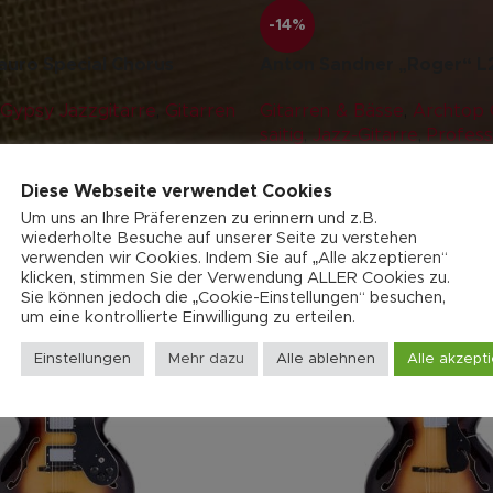
-14%
auro Special Chorus
Anton Sandner „Roger“ L
Gypsy Jazzgitarre
,
Gitarren
Gitarren & Bässe
,
Archtop G
saitig
,
Jazz-Gitarre
,
Profess
573,00
€
3.600,00
€
4.200,00
€
Diese Webseite verwendet Cookies
Um uns an Ihre Präferenzen zu erinnern und z.B.
wiederholte Besuche auf unserer Seite zu verstehen
verwenden wir Cookies. Indem Sie auf „Alle akzeptieren“
klicken, stimmen Sie der Verwendung ALLER Cookies zu.
Sie können jedoch die „Cookie-Einstellungen“ besuchen,
um eine kontrollierte Einwilligung zu erteilen.
Einstellungen
Mehr dazu
Alle ablehnen
Alle akzept