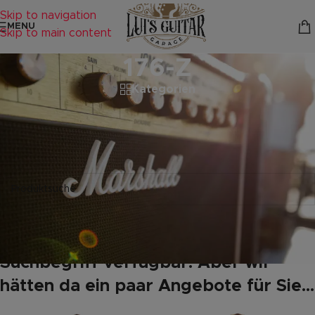
Skip to navigation
MENU
Skip to main content
176-Z
Kategorien
Startseite
/
Produkte verschlagwortet mit „176-Z“
Es wurden keine Produkte gefunden, die deiner Auswahl
entsprechen.
Leider keine Produkte mit Ihrem
Suchbegriff verfügbar. Aber wir
hätten da ein paar Angebote für Sie...