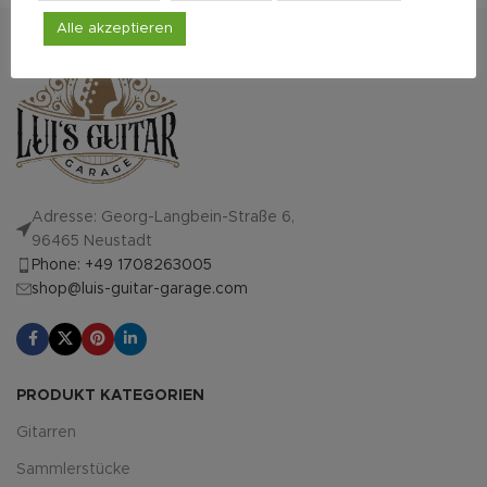
Alle akzeptieren
Adresse: Georg-Langbein-Straße 6,
96465 Neustadt
Phone: +49 1708263005
shop@luis-guitar-garage.com
PRODUKT KATEGORIEN
Gitarren
Sammlerstücke