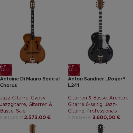
-29%
-14%
Antoine Di Mauro Special
Anton Sandner „Roger“
Chorus
L241
Jazz-Gitarre
,
Gypsy
Gitarren & Bässe
,
Archtop
Jazzgitarre
,
Gitarren &
Gitarre 6-saitig
,
Jazz-
Bässe
,
Sale
Gitarre
,
Professionals
2.573,00
€
3.600,00
€
3.605,00
€
4.200,00
€