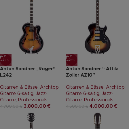
-19%
-11%
Anton Sandner „Roger“
Anton Sandner “ Attila
L242
Zoller AZ10”
Gitarren & Bässe
,
Archtop
Gitarren & Bässe
,
Archtop
Gitarre 6-saitig
,
Jazz-
Gitarre 6-saitig
,
Jazz-
Gitarre
,
Professionals
Gitarre
,
Professionals
3.800,00
€
4.000,00
€
4.700,00
€
4.500,00
€