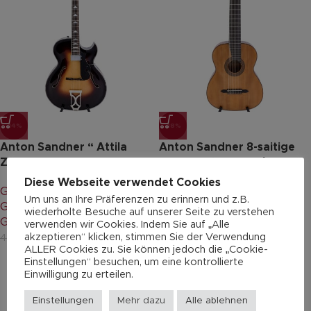
-14%
-18%
Anton Sandner “ Attila
Anton Sandner 8-saitige
Zoller AZ10”
Konzertgitarre L8/24-1
Diese Webseite verwendet Cookies
Gitarren & Bässe
,
Archtop
Gitarren & Bässe
,
Um uns an Ihre Präferenzen zu erinnern und z.B.
Gitarre 6-saitig
,
Jazz-
Konzertgitarre 8-saitig
,
wiederholte Besuche auf unserer Seite zu verstehen
Gitarre
,
Professionals
Professionals
verwenden wir Cookies. Indem Sie auf „Alle
akzeptieren“ klicken, stimmen Sie der Verwendung
3.600,00
€
2.350,00
€
4.200,00
€
2.882,00
€
ALLER Cookies zu. Sie können jedoch die „Cookie-
Einstellungen“ besuchen, um eine kontrollierte
Einwilligung zu erteilen.
Einstellungen
Mehr dazu
Alle ablehnen