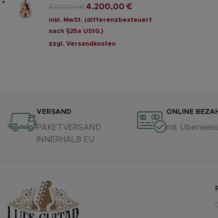
4.200,00
€
5.150,00
€
inkl. MwSt. (differenzbesteuert
nach §25a UStG.)
zzgl.
Versandkosten
VERSAND
ONLINE BEZA
PAKETVERSAND
mit Überweis
INNERHALB EU