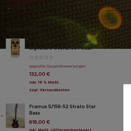
Zubehör
GLANZSTÜCKE
LUKE OD – Steve Lukather
Signature Overdrive Pedal
geprüfte Gesamtbewertungen
132,00
€
inkl. 19 % MwSt.
zzgl.
Versandkosten
Framus 5/156-52 Strato Star
Bass
618,00
€
inkl. MwSt. (differenzbesteuert