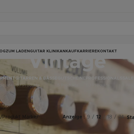
OG
ZUM LADEN
GUITAR KLINIK
ANKAUF
KARRIERE
KONTAKT
Vintage
IPMENT
GITARREN & BÄSSE
GUTSCHEINE
PROFESSIONALS
SALE
odukte
197 Produkte
5 Produkte
132 Produkte
3 Pro
e
/
Produkt Marke
/
Anzeige
9
12
18
24