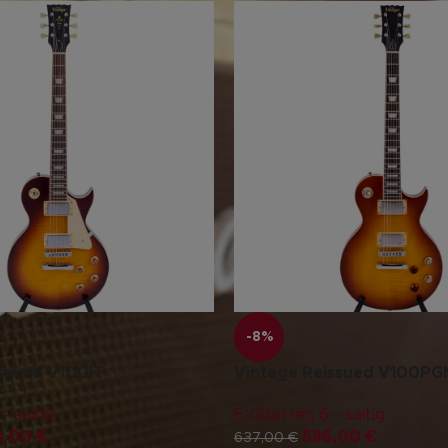
-8%
ssued V100IT
Vintage Reissued V100PG
- saitig
E-Gitarren 6 - saitig
3,00
€
586,00
€
637,00
€