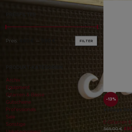
PREISFILTER
Preis:
490 €
—
590 €
FILTER
PRODUKT-KATEGORIEN
Archiv
Equipment
Gitarren & Bässe
-13%
Gutscheine
Professionals
Vintage Rei
Sale
E-Gitarren 6 
Sonstige
49
565,00
€
Unkategorisiert