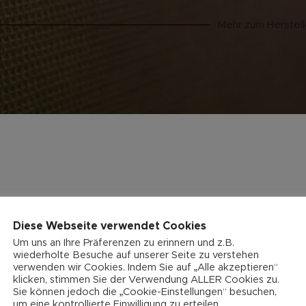
Mehr zum Herstell
Diese Webseite verwendet Cookies
Um uns an Ihre Präferenzen zu erinnern und z.B.
wiederholte Besuche auf unserer Seite zu verstehen
verwenden wir Cookies. Indem Sie auf „Alle akzeptieren“
klicken, stimmen Sie der Verwendung ALLER Cookies zu.
Sie können jedoch die „Cookie-Einstellungen“ besuchen,
um eine kontrollierte Einwilligung zu erteilen.