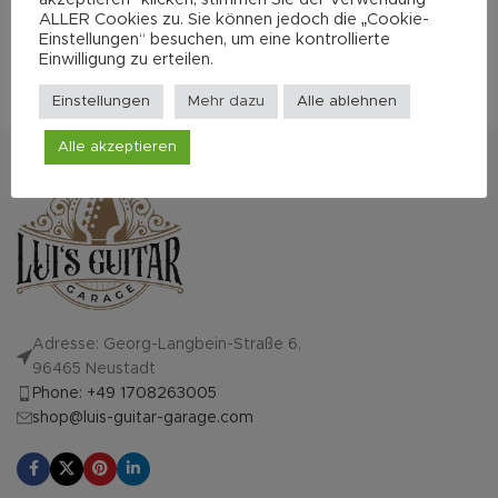
3.600,00
€
4.200,00
€
ALLER Cookies zu. Sie können jedoch die „Cookie-
Einstellungen“ besuchen, um eine kontrollierte
Einwilligung zu erteilen.
Mehr zum Hersteller
Einstellungen
Mehr dazu
Alle ablehnen
Alle akzeptieren
Adresse: Georg-Langbein-Straße 6,
96465 Neustadt
Phone: +49 1708263005
shop@luis-guitar-garage.com