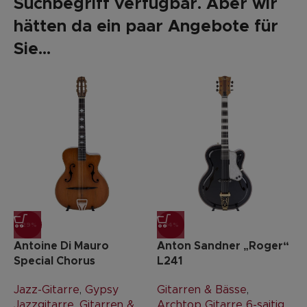
Suchbegriff verfügbar. Aber wir
hätten da ein paar Angebote für
Sie...
-29%
-14%
Antoine Di Mauro
Anton Sandner „Roger“
Special Chorus
L241
Jazz-Gitarre
,
Gypsy
Gitarren & Bässe
,
Jazzgitarre
,
Gitarren &
Archtop Gitarre 6-saitig
,