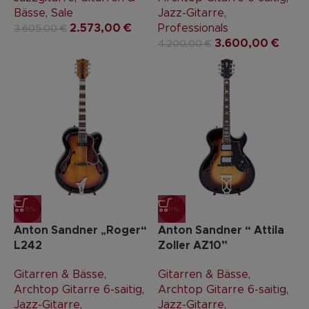
Bässe
,
Sale
Jazz-Gitarre
,
2.573,00
€
Professionals
3.605,00
€
3.600,00
€
4.200,00
€
-19%
-11%
Anton Sandner „Roger“
Anton Sandner “ Attila
L242
Zoller AZ10”
Gitarren & Bässe
,
Gitarren & Bässe
,
Archtop Gitarre 6-saitig
,
Archtop Gitarre 6-saitig
,
Jazz-Gitarre
,
Jazz-Gitarre
,