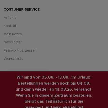
COSTUMER SERVICE
Anfahrt
Kontakt
Mein Konto
Newsletter
Passwort vergessen
Wunschliste
Wir sind von 05.08. - 13.08.. im Urlaub!
Bestellungen werden noch bis 04.08.
und dann wieder ab 14.08.26. versandt.
Wenn Sie in diesem Zeitraum bestellen,
LUIS-GUITAR-GARAGE.COM
© 2026 | CREATED BY
bleibt das Teil natürlich für Sie
COMPUTERMOBIL
. PREMIUM E-COMMERCE SOLUTIONS.
reserviert und wird alsbaldigst