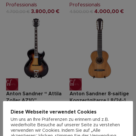
Professionals
Professionals
3.800,00
€
4.000,00
€
4.700,00
€
4.500,00
€
-14%
-18%
Anton Sandner “ Attila
Anton Sandner 8-saitige
Zoller AZ10”
Konzertgitarre L8/24-1
Diese Webseite verwendet Cookies
Gitarren & Bässe
,
Gitarren & Bässe
,
Um uns an Ihre Präferenzen zu erinnern und z.B.
Archtop Gitarre 6-saitig
,
Konzertgitarre 8-saitig
,
wiederholte Besuche auf unserer Seite zu verstehen
Jazz-Gitarre
,
Professionals
verwenden wir Cookies. Indem Sie auf „Alle
Professionals
2.350,00
€
2.882,00
€
akzeptieren“ klicken, stimmen Sie der Verwendung