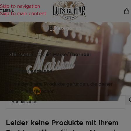
Skip to navigation
MENU
Skip to main content
Thorndal
Kategorien
Startseite
/
Produkt Marke
/
Thorndal
Filter anzeigen
Es wurden keine Produkte gefunden, die deiner
Auswahl entsprechen.
Leider keine Produkte mit Ihrem