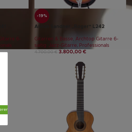
-19%
241
Anton Sandner „Roger“ L242
itarre 6-
Gitarren & Bässe
,
Archtop Gitarre 6-
ionals
saitig
,
Jazz-Gitarre
,
Professionals
3.800,00
€
4.700,00
€
ieren