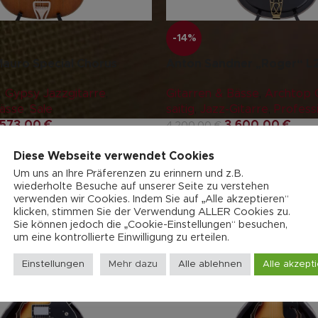
-14%
Mauro Special Chorus
Anton Sandner „Roger“ L
,
Gypsy Jazzgitarre
,
Gitarren & Bässe
,
Archtop G
Bässe
,
Sale
saitig
,
Jazz-Gitarre
,
Profess
.573,00
€
3.600,00
€
4.200,00
€
Diese Webseite verwendet Cookies
Um uns an Ihre Präferenzen zu erinnern und z.B.
wiederholte Besuche auf unserer Seite zu verstehen
verwenden wir Cookies. Indem Sie auf „Alle akzeptieren“
klicken, stimmen Sie der Verwendung ALLER Cookies zu.
Sie können jedoch die „Cookie-Einstellungen“ besuchen,
um eine kontrollierte Einwilligung zu erteilen.
Einstellungen
Mehr dazu
Alle ablehnen
Alle akzept