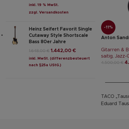
inkl. 19 % MwSt.
zzgl.
Versandkosten
-11%
Heinz Seifert Favorit Single
Cutaway Style Shortscale
Anton Sandn
Bass 80er Jahre
Gitarren & 
1.442,00
€
1.648,00
€
saitig
,
Jazz-G
inkl. MwSt. (differenzbesteuert
4
4.500,00
€
nach §25a UStG.)
TACO „Tausc
Eduard Taus