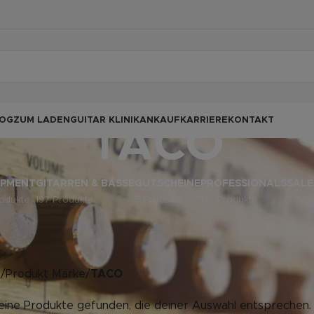
OG
ZUM LADEN
GUITAR KLINIK
ANKAUF
KARRIERE
KONTAKT
TACO
IPMENT
GITARREN & BÄSSE
GUTSCHEINE
PROFESSIONALS
SALE
odukte
197 Produkte
5 Produkte
132 Produkte
3 Pro
e
/
Produkt Marke
/
TACO
eine Produkte gefunden, die deiner Auswahl entsprechen.