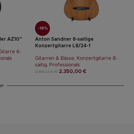
-18%
ler AZ10”
Anton Sandner 8-saitige
Konzertgitarre L8/24-1
itarre 6-
ionals
Gitarren & Bässe
,
Konzertgitarre 8-
saitig
,
Professionals
2.350,00
€
2.882,00
€
er