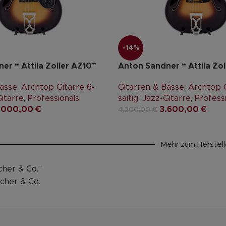
-14%
er “ Attila Zoller AZ10”
Anton Sandner “ Attila Zol
Bässe
,
Archtop Gitarre 6-
Gitarren & Bässe
,
Archtop G
itarre
,
Professionals
saitig
,
Jazz-Gitarre
,
Profess
.000,00
€
3.600,00
€
4.200,00
€
Mehr zum Herstell
her & Co.”
cher & Co.