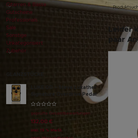
Gitarren & Bässe
Gutscheine
Professionals
Sale
Leider 
Sonstige
paar Ang
Unkategorisiert
Zubehör
GLANZSTÜCKE
LUKE OD – Steve Lukather
Signature Overdrive Pedal
geprüfte Gesamtbewertungen
132,00
€
inkl. 19 % MwSt.