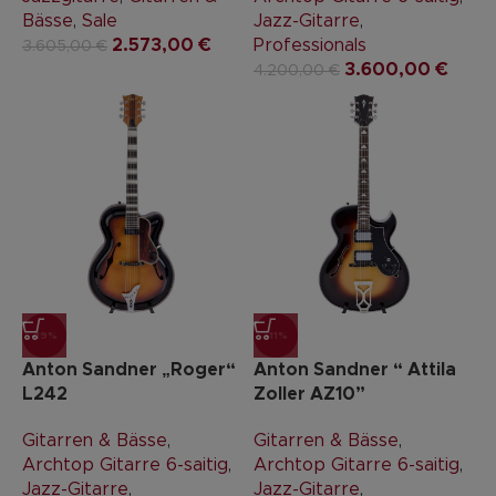
Bässe
,
Sale
Jazz-Gitarre
,
2.573,00
€
Professionals
3.605,00
€
3.600,00
€
4.200,00
€
-19%
-11%
Anton Sandner „Roger“
Anton Sandner “ Attila
L242
Zoller AZ10”
Gitarren & Bässe
,
Gitarren & Bässe
,
Archtop Gitarre 6-saitig
,
Archtop Gitarre 6-saitig
,
Jazz-Gitarre
,
Jazz-Gitarre
,