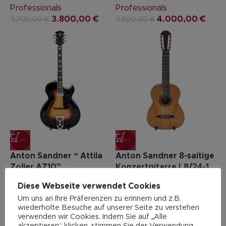
Professionals
Professionals
3.800,00
€
4.000,00
€
4.700,00
€
4.500,00
€
-14%
-18%
Anton Sandner “ Attila
Anton Sandner 8-saitige
Zoller AZ10”
Konzertgitarre L8/24-1
Diese Webseite verwendet Cookies
Gitarren & Bässe
,
Gitarren & Bässe
,
Um uns an Ihre Präferenzen zu erinnern und z.B.
Archtop Gitarre 6-saitig
,
Konzertgitarre 8-saitig
,
wiederholte Besuche auf unserer Seite zu verstehen
Jazz-Gitarre
,
Professionals
verwenden wir Cookies. Indem Sie auf „Alle
Professionals
2.350,00
€
2.882,00
€
akzeptieren“ klicken, stimmen Sie der Verwendung