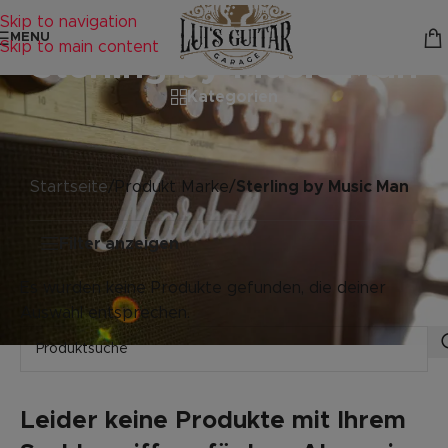
Skip to navigation
MENU
Skip to main content
Sterling by Music Man
Kategorien
Startseite
/
Produkt Marke
/
Sterling by Music Man
Filter anzeigen
Es wurden keine Produkte gefunden, die deiner
Auswahl entsprechen.
Leider keine Produkte mit Ihrem