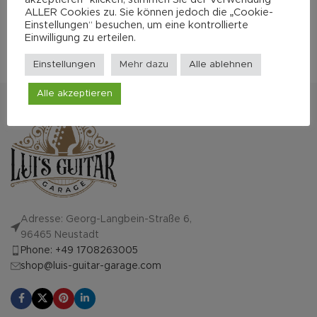
3.600,00
€
4.200,00
€
ALLER Cookies zu. Sie können jedoch die „Cookie-
Einstellungen“ besuchen, um eine kontrollierte
Einwilligung zu erteilen.
Mehr zum Hersteller
Einstellungen
Mehr dazu
Alle ablehnen
Alle akzeptieren
Adresse: Georg-Langbein-Straße 6,
96465 Neustadt
Phone: +49 1708263005
shop@luis-guitar-garage.com