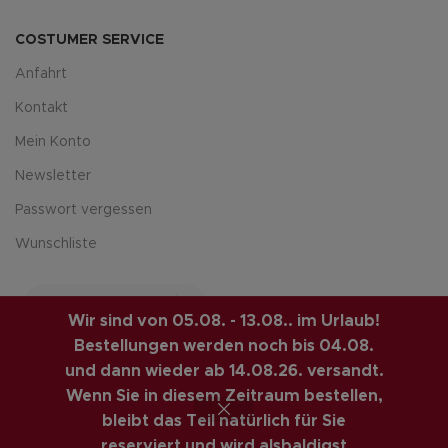
COSTUMER SERVICE
Anfahrt
Kontakt
Mein Konto
Newsletter
Passwort vergessen
Wunschliste
Wir sind von 05.08. - 13.08.. im Urlaub!
Bestellungen werden noch bis 04.08.
und dann wieder ab 14.08.26. versandt.
Wenn Sie in diesem Zeitraum bestellen,
LUIS-GUITAR-GARAGE.COM
© 2026 | CREATED BY
bleibt das Teil natürlich für Sie
COMPUTERMOBIL
. PREMIUM E-COMMERCE SOLUTIONS.
reserviert und wird alsbaldigst