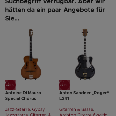
Suchbegriff verfügbar. Aber wir
hätten da ein paar Angebote für
Sie...
-29%
-14%
Antoine Di Mauro
Anton Sandner „Roger“
Special Chorus
L241
Jazz-Gitarre
,
Gypsy
Gitarren & Bässe
,
Jazzgitarre
,
Gitarren &
Archtop Gitarre 6-saitig
,