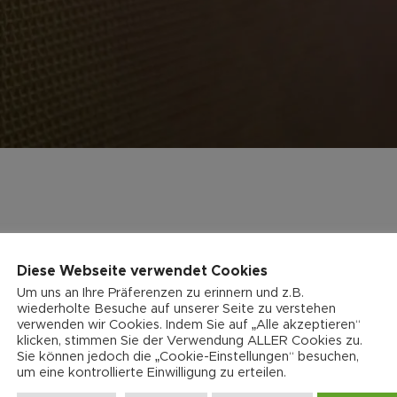
Diese Webseite verwendet Cookies
Um uns an Ihre Präferenzen zu erinnern und z.B.
wiederholte Besuche auf unserer Seite zu verstehen
verwenden wir Cookies. Indem Sie auf „Alle akzeptieren“
klicken, stimmen Sie der Verwendung ALLER Cookies zu.
Sie können jedoch die „Cookie-Einstellungen“ besuchen,
um eine kontrollierte Einwilligung zu erteilen.