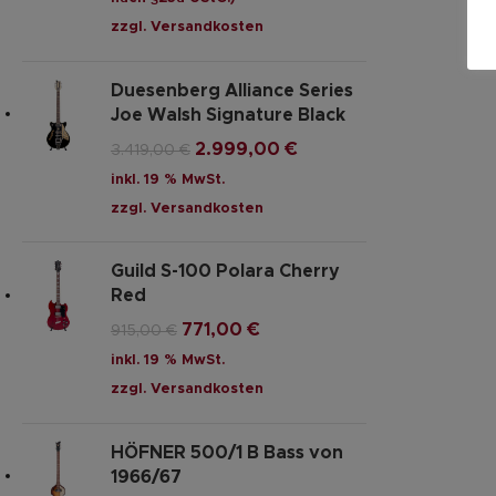
zzgl.
Versandkosten
Duesenberg Alliance Series
Joe Walsh Signature Black
2.999,00
€
3.419,00
€
inkl. 19 % MwSt.
zzgl.
Versandkosten
Guild S-100 Polara Cherry
Red
771,00
€
915,00
€
inkl. 19 % MwSt.
zzgl.
Versandkosten
HÖFNER 500/1 B Bass von
1966/67