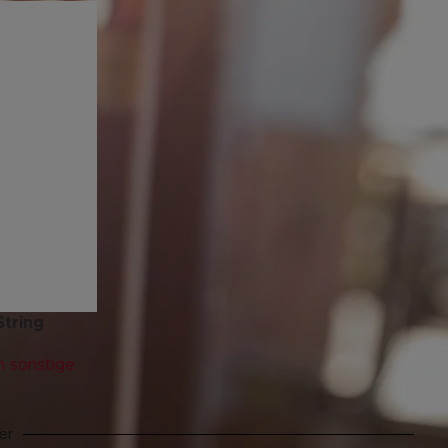
String
n sonstige
er