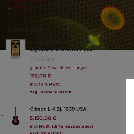
Zubehör
GLANZSTÜCKE
LUKE OD – Steve Lukather
Signature Overdrive Pedal
geprüfte Gesamtbewertungen
132,00
€
inkl. 19 % MwSt.
zzgl.
Versandkosten
Gibson L 4 Bj. 1939 USA
5.150,00
€
inkl. MwSt. (differenzbesteuert
nach §25a UStG.)