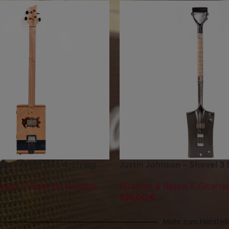
son – Cigar box 4-String
Justin Johnson – Shovel 3 
Bässe
,
E-Gitarren sonstige
Gitarren & Bässe
,
E-Gitarre
721,00
€
Mehr zum Herstell