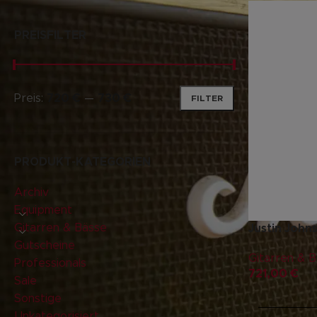
PREISFILTER
Preis:
720 €
—
730 €
FILTER
PRODUKT-KATEGORIEN
Archiv
Equipment
Gitarren & Bässe
Justin John
Gutscheine
Gitarren & 
Professionals
721,00
€
Sale
Sonstige
Unkategorisiert