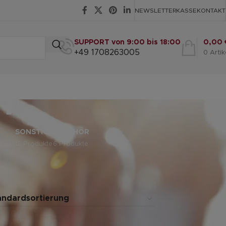
NEWSLETTER
KASSE
KONTAKT
SUPPORT von 9:00 bis 18:00
0,00
+49 1708263005
0
Artik
n
SONSTIGE
ZUBEHÖR
dukte
12 Produkte
6 Produkte