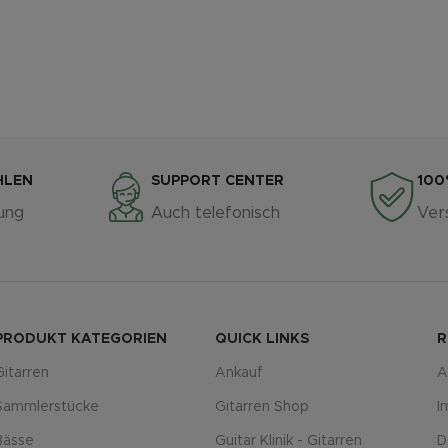
HLEN
SUPPORT CENTER
100
ung
Auch telefonisch
Ver
PRODUKT KATEGORIEN
QUICK LINKS
R
Gitarren
Ankauf
A
Sammlerstücke
Gitarren Shop
I
Bässe
Guitar Klinik - Gitarren
D