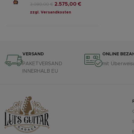
2.575,00
€
3.090,00
€
zzgl.
Versandkosten
VERSAND
ONLINE BEZA
PAKETVERSAND
mit Überweis
INNERHALB EU