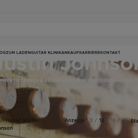
OG
ZUM LADEN
GUITAR KLINIK
ANKAUF
KARRIERE
KONTAKT
Justin Johnso
IPMENT
GITARREN & BÄSSE
GUTSCHEINE
PROFESSIONALS
SALE
odukte
197 Produkte
5 Produkte
132 Produkte
3 Pro
e
/
Produkt Marke
/
Anzeige
9
12
18
24
hnson