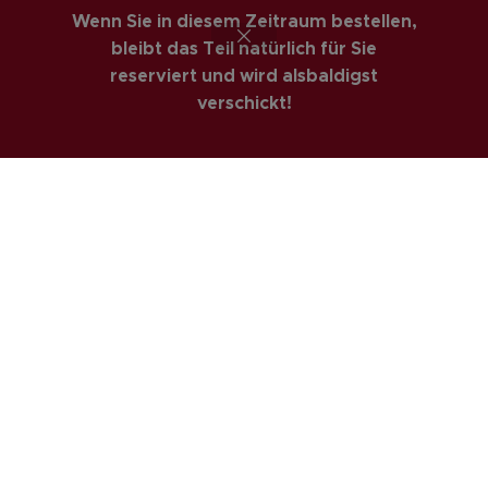
Wenn Sie in diesem Zeitraum bestellen,
COSTUMER SERVICE
bleibt das Teil natürlich für Sie
Anfahrt
reserviert und wird alsbaldigst
verschickt!
Kontakt
Mein Konto
Newsletter
Passwort vergessen
Wunschliste
LUIS-GUITAR-GARAGE.COM
© 2026 | CREATED BY
COMPUTERMOBIL
. PREMIUM E-COMMERCE SOLUTIONS.