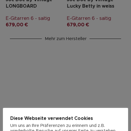
LONGBOARD
Lucky Betty in weiss
E-Gitarren 6 - saitig
E-Gitarren 6 - saitig
679,00
€
679,00
€
Mehr zum Hersteller
Diese Webseite verwendet Cookies
Um uns an Ihre Präferenzen zu erinnern und z.B.
wiederholte Besuche auf unserer Seite zu verstehen