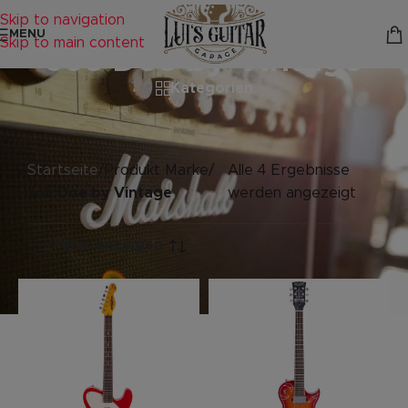
Skip to navigation
MENU
Skip to main content
Joe Doe by Vintage
Kategorien
Startseite
/
Produkt Marke
/
Alle 4 Ergebnisse
Joe Doe by Vintage
werden angezeigt
Filter anzeigen