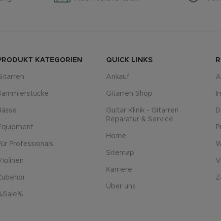
PRODUKT KATEGORIEN
QUICK LINKS
R
Gitarren
Ankauf
A
Sammlerstücke
Gitarren Shop
I
Bässe
Guitar Klinik - Gitarren
D
Reparatur & Service
Equipment
P
Home
Für Professionals
W
Sitemap
Violinen
V
Karriere
Zubehör
Z
Über uns
%Sale%