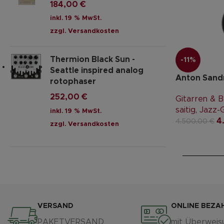
184,00
€
inkl. 19 % MwSt.
zzgl.
Versandkosten
Thermion Black Sun -
-11%
Seattle inspired analog
Anton Sandn
rotophaser
252,00
€
Gitarren & 
saitig
,
Jazz-G
inkl. 19 % MwSt.
4
4.500,00
€
zzgl.
Versandkosten
VERSAND
ONLINE BEZA
PAKETVERSAND
mit Überweis