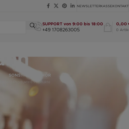
NEWSLETTER
KASSE
KONTAKT
SUPPORT von 9:00 bis 18:00
0,00
+49 1708263005
0
Artik
ann
SONSTIGE
ZUBEHÖR
dukte
12 Produkte
6 Produkte