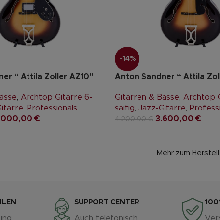
-14%
er “ Attila Zoller AZ10”
Anton Sandner “ Attila Zol
Bässe
,
Archtop Gitarre 6-
Gitarren & Bässe
,
Archtop G
itarre
,
Professionals
saitig
,
Jazz-Gitarre
,
Profess
.000,00
€
3.600,00
€
4.200,00
€
Mehr zum Herstell
HLEN
SUPPORT CENTER
100
ung
Auch telefonisch
Ver