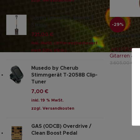
zzgl.
Versandkosten
Justin Johnson - Shovel 3
String
-29%
721,00
€
Antoine Di 
inkl. MwSt. (differenzbesteuert
Jazz-Gitarre
nach §25a UStG.)
Gitarren & 
2
3.605,00
€
Musedo by Cherub
Stimmgerät T-2058B Clip-
Tuner
7,00
€
inkl. 19 % MwSt.
zzgl.
Versandkosten
GAS (ODCB) Overdrive /
Clean Boost Pedal