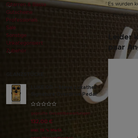
Es wurden k
Gitarren & Bässe
Gutscheine
Professionals
Sale
Sonstige
Leider 
Unkategorisiert
paar Ang
Zubehör
GLANZSTÜCKE
LUKE OD – Steve Lukather
Signature Overdrive Pedal
geprüfte Gesamtbewertungen
132,00
€
inkl. 19 % MwSt.