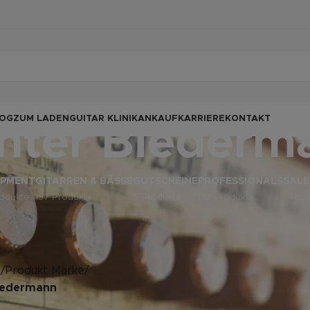
OG
ZUM LADEN
GUITAR KLINIK
ANKAUF
KARRIERE
KONTAKT
nter Biederm
IPMENT
GITARREN & BÄSSE
GUTSCHEINE
PROFESSIONALS
SALE
odukte
197 Produkte
5 Produkte
132 Produkte
3 Pro
e
/
Produkt Marke
/
iedermann