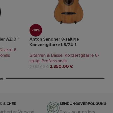
-18%
ler AZ10”
Anton Sandner 8-saitige
Konzertgitarre L8/24-1
itarre 6-
ionals
Gitarren & Bässe
,
Konzertgitarre 8-
saitig
,
Professionals
2.350,00
€
2.882,00
€
er
% SICHER
SENDUNGSVERFOLGUNG
sicherter Versand
Track your orders