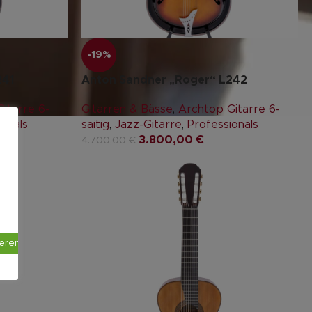
-19%
241
Anton Sandner „Roger“ L242
itarre 6-
Gitarren & Bässe
,
Archtop Gitarre 6-
ionals
saitig
,
Jazz-Gitarre
,
Professionals
3.800,00
€
4.700,00
€
ieren