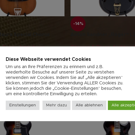
-14%
Mauro Special Chorus
Anton Sandner „Roger“ L
,
Gypsy Jazzgitarre
,
Gitarren & Bässe
,
Archtop G
Bässe
,
Sale
saitig
,
Jazz-Gitarre
,
Profess
Diese Webseite verwendet Cookies
.573,00
€
3.600,00
€
4.200,00
€
Um uns an Ihre Präferenzen zu erinnern und z.B.
wiederholte Besuche auf unserer Seite zu verstehen
verwenden wir Cookies. Indem Sie auf „Alle akzeptieren“
klicken, stimmen Sie der Verwendung ALLER Cookies zu.
Sie können jedoch die „Cookie-Einstellungen“ besuchen,
um eine kontrollierte Einwilligung zu erteilen.
Einstellungen
Mehr dazu
Alle ablehnen
Alle akzept