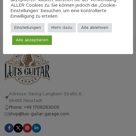
3.600,00
€
4.200,00
€
ALLER Cookies zu. Sie können jedoch die „Cookie-
Einstellungen“ besuchen, um eine kontrollierte
Einwilligung zu erteilen.
Mehr zum Hersteller
Einstellungen
Mehr dazu
Alle ablehnen
Alle akzeptieren
Adresse: Georg-Langbein-Straße 6,
96465 Neustadt
Phone: +49 1708263005
shop@luis-guitar-garage.com