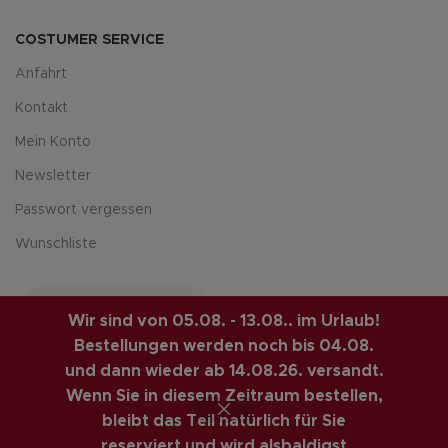
COSTUMER SERVICE
Anfahrt
Kontakt
Mein Konto
Newsletter
Passwort vergessen
Wunschliste
Wir sind von 05.08. - 13.08.. im Urlaub!
Bestellungen werden noch bis 04.08.
und dann wieder ab 14.08.26. versandt.
Wenn Sie in diesem Zeitraum bestellen,
LUIS-GUITAR-GARAGE.COM
© 2026 | CREATED BY
bleibt das Teil natürlich für Sie
COMPUTERMOBIL
. PREMIUM E-COMMERCE SOLUTIONS.
reserviert und wird alsbaldigst