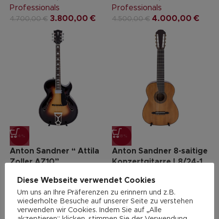
Professionals
Professionals
3.800,00
€
4.000,00
€
4.700,00
€
4.500,00
€
-14%
-18%
Anton Sandner “ Attila
Anton Sandner 8-saitige
Zoller AZ10”
Konzertgitarre L8/24-1
Diese Webseite verwendet Cookies
Gitarren & Bässe
,
Gitarren & Bässe
,
Um uns an Ihre Präferenzen zu erinnern und z.B.
Archtop Gitarre 6-saitig
,
Konzertgitarre 8-saitig
,
wiederholte Besuche auf unserer Seite zu verstehen
Jazz-Gitarre
,
Professionals
verwenden wir Cookies. Indem Sie auf „Alle
Professionals
2.350,00
€
2.882,00
€
akzeptieren“ klicken, stimmen Sie der Verwendung