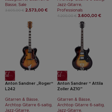
Bässe
,
Sale
Jazz-Gitarre
,
2.573,00
€
Professionals
3.605,00
€
3.600,00
€
4.200,00
€
-19%
-11%
Anton Sandner „Roger“
Anton Sandner “ Attila
L242
Zoller AZ10”
Gitarren & Bässe
,
Gitarren & Bässe
,
Archtop Gitarre 6-saitig
,
Archtop Gitarre 6-saitig
,
Jazz-Gitarre
,
Jazz-Gitarre
,