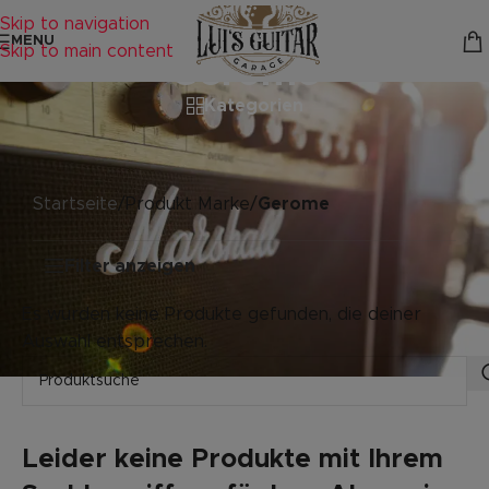
Skip to navigation
MENU
Skip to main content
Gerome
Kategorien
Startseite
/
Produkt Marke
/
Gerome
Filter anzeigen
Es wurden keine Produkte gefunden, die deiner
Auswahl entsprechen.
Leider keine Produkte mit Ihrem