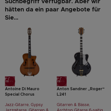
Suchbegriff verfügbar. Aber wir
hätten da ein paar Angebote für
Sie...
-29%
-14%
Antoine Di Mauro
Anton Sandner „Roger“
Special Chorus
L241
Jazz-Gitarre
,
Gypsy
Gitarren & Bässe
,
Jazzgitarre
,
Gitarren &
Archtop Gitarre 6-saitig
,