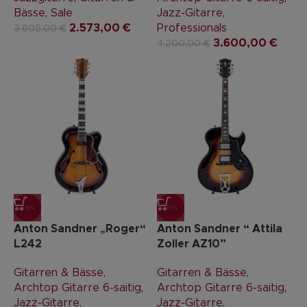
Bässe
,
Sale
Jazz-Gitarre
,
2.573,00
€
Professionals
3.605,00
€
3.600,00
€
4.200,00
€
-19%
-11%
Anton Sandner „Roger“
Anton Sandner “ Attila
L242
Zoller AZ10”
Gitarren & Bässe
,
Gitarren & Bässe
,
Archtop Gitarre 6-saitig
,
Archtop Gitarre 6-saitig
,
Jazz-Gitarre
,
Jazz-Gitarre
,