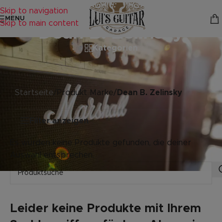
Skip to navigation
MENU
Skip to main content
Dean B. Zelinsky
Kategorien
Startseite
/
Produkt Marke
/
Dean B. Zelinsky
Filter anzeigen
Es wurden keine Produkte gefunden, die deiner
Auswahl entsprechen.
Leider keine Produkte mit Ihrem