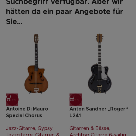
Suchbegriff verfügbar. Aber wir
hätten da ein paar Angebote für
Sie...
-29%
-14%
Antoine Di Mauro
Anton Sandner „Roger“
Special Chorus
L241
Jazz-Gitarre
,
Gypsy
Gitarren & Bässe
,
Jazzgitarre
,
Gitarren &
Archtop Gitarre 6-saitig
,