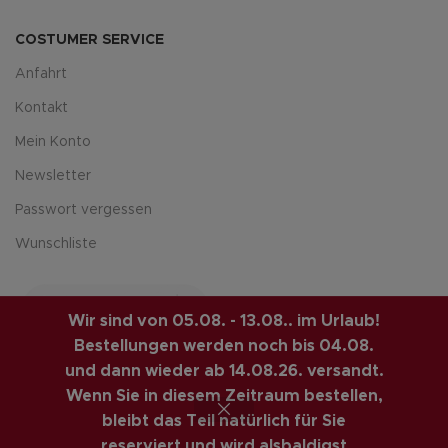
COSTUMER SERVICE
Anfahrt
Kontakt
Mein Konto
Newsletter
Passwort vergessen
Wunschliste
Wir sind von 05.08. - 13.08.. im Urlaub!
Bestellungen werden noch bis 04.08.
und dann wieder ab 14.08.26. versandt.
Wenn Sie in diesem Zeitraum bestellen,
LUIS-GUITAR-GARAGE.COM
© 2026 | CREATED BY
bleibt das Teil natürlich für Sie
COMPUTERMOBIL
. PREMIUM E-COMMERCE SOLUTIONS.
reserviert und wird alsbaldigst