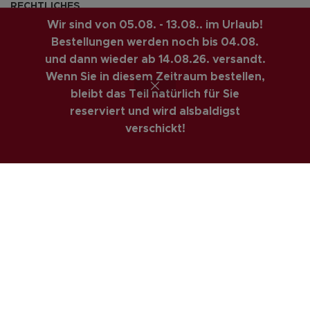
RECHTLICHES
Wir sind von 05.08. - 13.08.. im Urlaub!
AGBs
Bestellungen werden noch bis 04.08.
Impressum
und dann wieder ab 14.08.26. versandt.
Wenn Sie in diesem Zeitraum bestellen,
Datenschutzerklärung
bleibt das Teil natürlich für Sie
Privatsphäre & Datenschutz
reserviert und wird alsbaldigst
Widerrufsrecht
verschickt!
Versandarten
Zahlungsarte
COSTUMER SERVICE
Anfahrt
Kontakt
Mein Konto
Newsletter