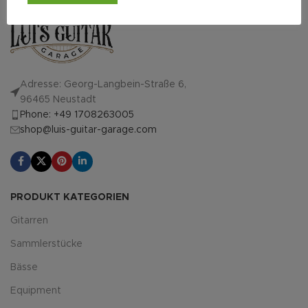
Adresse: Georg-Langbein-Straße 6,
96465 Neustadt
Phone: +49 1708263005
shop@luis-guitar-garage.com
PRODUKT KATEGORIEN
Gitarren
Sammlerstücke
Bässe
Equipment