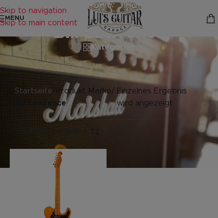
Skip to navigation
MENU
Skip to main content
Bill Lawrence
Kategorien
Startseite
/
Produkt Marke
/
Einzelnes Ergebnis
Bill Lawrence
wird angezeigt
Filter anzeigen