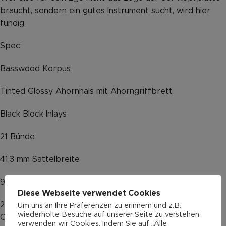
braucht, sondern ein gutes Instrument sucht, wird hier
fündig.
Spec:
Basswood Korpus
Tinted Glossy Ahornhals mit Ahorngriffbrett
Black Block Inlays
21 Bünde
41,3 mm Sattelbreite
9,5″ Radius
Diese Webseite verwendet Cookies
2 G&L Wide Bobbin MFD Magnetic Field Design Single
Um uns an Ihre Präferenzen zu erinnern und z.B.
wiederholte Besuche auf unserer Seite zu verstehen
Coils made in Fullerton (CA, USA)
verwenden wir Cookies. Indem Sie auf „Alle