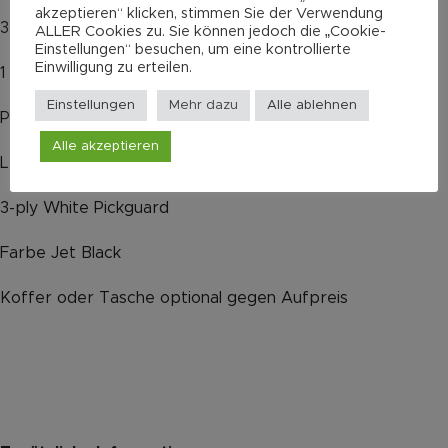
akzeptieren“ klicken, stimmen Sie der Verwendung
3-Weg Schalter
ALLER Cookies zu. Sie können jedoch die „Cookie-
Einstellungen“ besuchen, um eine kontrollierte
Einwilligung zu erteilen.
1 Volumenregler
Einstellungen
Mehr dazu
Alle ablehnen
PTB Tone System
Alle akzeptieren
Leo Fender designed Dual-Fulcrum Vibrato
3-ply White Pickguard
Farbe Jet Black
Koffer oder Tasche optional gegen Aufpreis