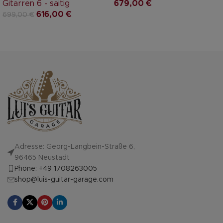
Gitarren 6 - saitig
679,00
€
616,00
€
699,00
€
Adresse: Georg-Langbein-Straße 6,
96465 Neustadt
Phone: +49 1708263005
shop@luis-guitar-garage.com