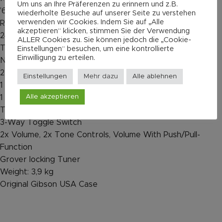
Um uns an Ihre Präferenzen zu erinnern und z.B.
’60s Neckshape
wiederholte Besuche auf unserer Seite zu verstehen
verwenden wir Cookies. Indem Sie auf „Alle
Rosewood Fretboard
akzeptieren“ klicken, stimmen Sie der Verwendung
24,75″ Scale
ALLER Cookies zu. Sie können jedoch die „Cookie-
Trapezoid Inlays
Einstellungen“ besuchen, um eine kontrollierte
Einwilligung zu erteilen.
Nut Width 43.4mm
22 Frets
Einstellungen
Mehr dazu
Alle ablehnen
1 Gibson Gibson ’57 Classic „Zebra“ Humbucker am Hals
Alle akzeptieren
1 Gibson „Zebra“ Burstbucker Humbucker am Steg
Tune-O-Matic Bridge
3-Way Toggle Switch
2x Volume, 2x Tone Controls, Volume With Push/Pull-
Function
Grover locking Tuner
Weight: 3,9 kg
Original Gibson USA Case