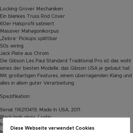
Locking Grover Mechaniken
Ein blankes Truss Rod Cover
60er Halsprofil satiniert
Massiver Mahagonikorpus
„Zebra“ Pickups splittbar
50s wiring
Jack Plate aus Chrom
Die Gibson Les Paul Standard Traditional Pro ist das wohl
eines der besten Modelle, das Gibson USA je gebaut hat.
Mit großartigen Features, einem überragenden Klang und
alles in allem guter Verarbeitung.
Spezifikation:
Serial: 116210419, Made In USA, 2011
Black high gloss / satin
Mahogany Body
Diese Webseite verwendet Cookies
Mahogany Neck