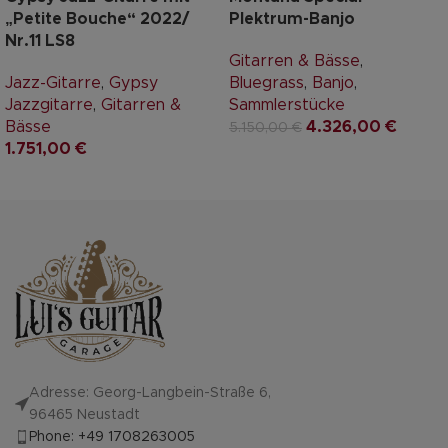
„Petite Bouche“ 2022/
Plektrum-Banjo
Nr.11 LS8
Gitarren & Bässe
,
Jazz-Gitarre
,
Gypsy
Bluegrass
,
Banjo
,
Jazzgitarre
,
Gitarren &
Sammlerstücke
Bässe
4.326,00
€
5.150,00
€
1.751,00
€
Adresse: Georg-Langbein-Straße 6,
96465 Neustadt
Phone: +49 1708263005