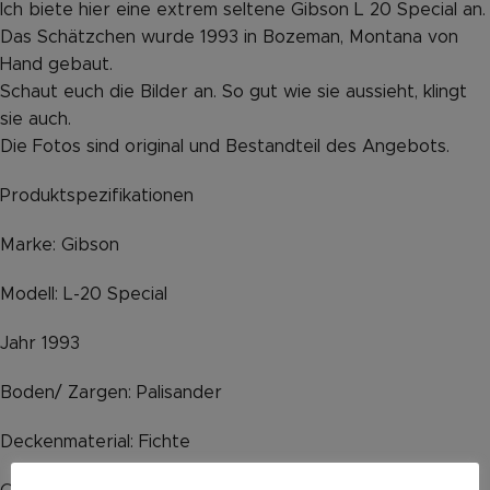
Ich biete hier eine extrem seltene Gibson L 20 Special an.
Das Schätzchen wurde 1993 in Bozeman, Montana von
Hand gebaut.
Schaut euch die Bilder an. So gut wie sie aussieht, klingt
sie auch.
Die Fotos sind original und Bestandteil des Angebots.
Produktspezifikationen
Marke: Gibson
Modell: L-20 Special
Jahr 1993
Boden/ Zargen: Palisander
Deckenmaterial: Fichte